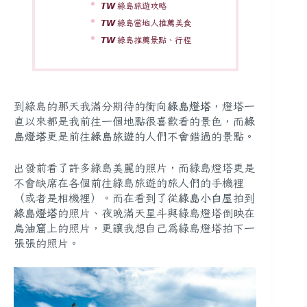
𝙏𝙒 綠島旅遊攻略
𝙏𝙒 綠島當地人推薦美食
𝙏𝙒 綠島推薦景點、行程
到綠島的那天我滿分期待的衝向
綠島燈塔
，燈塔一
直以來都是我前往一個地點很喜歡看的景色，而
綠
島燈塔
更是前往
綠島旅遊
的人們不會錯過的景點。
出發前看了許多綠島美麗的照片，而綠島燈塔更是
不會缺席在各個前往綠島旅遊的旅人們的手機裡
（或者是相機裡）。而在看到了從
綠島小白屋
拍到
綠島燈塔
的照片、夜晚滿天星斗與綠島燈塔倒映在
烏油窟
上的照片，更讓我想自己為綠島燈塔拍下一
張張的照片。