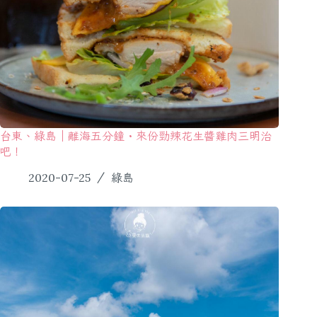
台東、綠島｜離海五分鐘・來份勁辣花生醬雞肉三明治
吧！
2020-07-25
綠島