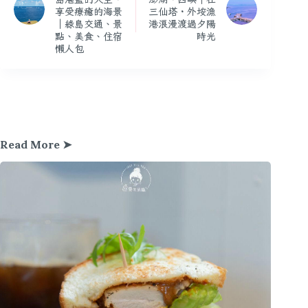
享受療癒的海景
三仙塔・外垵漁
｜綠島交通、景
港浪漫渡過夕陽
點、美食、住宿
時光
懶人包
Read More ➤