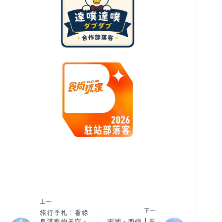
上一
下一
旅行手札：看綠
島湛藍的天空、
澎湖、西嶼｜在