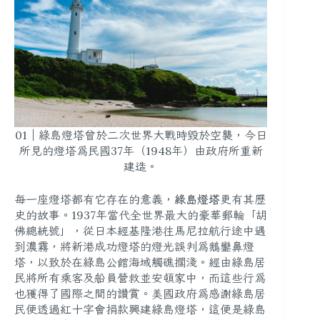
01｜綠島燈塔曾於二次世界大戰時毀於空襲，今日
所見的燈塔為民國37年（1948年）由政府所重新
建造。
每一座燈塔都有它存在的意義，
綠島燈塔
更有其歷
史的故事。1937年當代全世界最大的豪華郵輪「胡
佛總統號」，從日本經基隆港往馬尼拉航行途中遇
到濃霧，將新港成功燈塔的燈光誤判為鵝鑾鼻燈
塔，以致於在綠島公館海域觸礁擱淺。經由綠島居
民將所有乘客及船員營救並安頓家中，而這些行為
也獲得了國際之間的讚賞。美國政府為感謝綠島居
民便透過紅十字會捐款興建綠島燈塔，這便是綠島