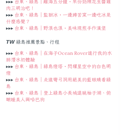
▸▸▸
台東、綠島｜離海五分鐘・來份勁辣花生醬雞
肉三明治吧！
▸▸▸
台東、綠島｜監獄冰・一邊蹲苦窯一邊吃冰是
什麼感覺？
▸▸▸
台東、綠島｜野浪也浪・美味現煎手作漢堡
𝙏𝙒
綠島推薦景點、行程
▸▸▸
台東、綠島｜在海子Ocean Rover進行我的水
肺潛水初體驗
▸▸▸
台東、綠島｜綠島燈塔・閃耀星空中的白色明
燈
▸▸▸
台東、綠島｜走進彎弓洞用絕美的藍眼睛看綠
島
▸▸▸
台東、綠島｜登上綠島小長城遠眺柚子湖、俯
瞰睡美人與哈巴狗