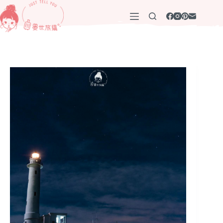
跳
至
主
要
內
容