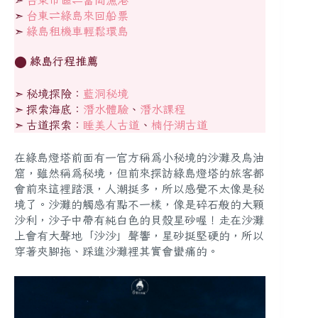
➣
台東
⇌綠島來回船票
➣
綠島租機車輕鬆環島
⬤
綠島行程推薦
➣ 秘境探險：
藍洞秘境
➣ 探索海底：
潛水體驗
、
潛水課程
➣ 古道探索：
睡美人古道
、
楠仔湖古道
在綠島燈塔前面有一官方稱為小秘境的沙灘及烏油
窟，雖然稱為秘境，但前來探訪綠島燈塔的旅客都
會前來這裡踏浪，人潮挺多，所以感覺不太像是秘
境了。沙灘的觸感有點不一樣，像是碎石般的大顆
沙利，沙子中帶有純白色的貝殼星砂喔！走在沙灘
上會有大聲地「沙沙」聲響，星砂挺堅硬的，所以
穿著夾腳拖、踩進沙灘裡其實會蠻痛的。