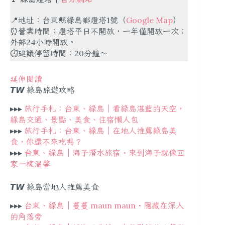
📍地址：台東縣綠島鄉燈塔1號（
Google Map
）
⏰營業時間：燈塔平日不開放，一年僅開放一次；
外部24小時開放。
⏱建議停留時間：20分鐘～
延伸閱讀
𝙏𝙒
綠島旅遊攻略
▸▸▸
旅行手札：台東、綠島｜看綠島湛藍的天空，
綠島交通、景點、美食、住宿懶人包
▸▸▸
旅行手札：台東、綠島｜在地人推薦綠島美
食，你還不來吃嗎？
▸▸▸
台東、綠島｜海子潛水旅宿・來到海子就像回
家一樣溫馨
𝙏𝙒
綠島當地人推薦美食
▸▸▸
台東、綠島｜蔓蔓 maun maun・隱藏在深入
的角落旁