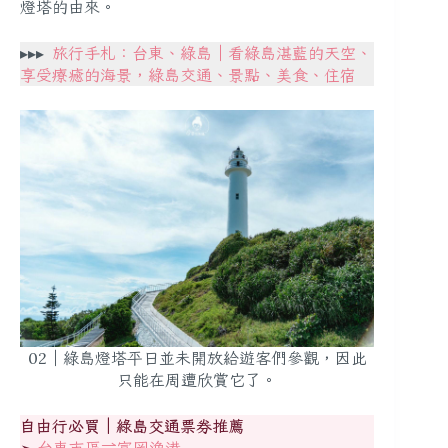
燈塔的由來。
▸▸▸
旅行手札：台東、綠島｜看綠島湛藍的天空、
享受療癒的海景，綠島交通、景點、美食、住宿
02｜綠島燈塔平日並未開放給遊客們參觀，因此
只能在周遭欣賞它了。
自由行必買｜綠島交通票券推薦
➣
台東市區⇌富岡漁港