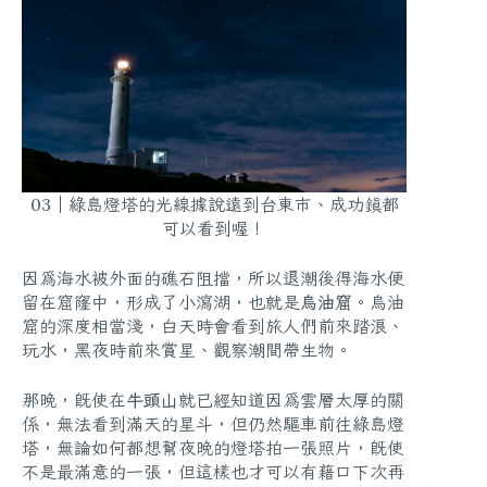
03｜綠島燈塔的光線據說遠到台東市、成功鎮都
可以看到喔！
因為海水被外面的礁石阻擋，所以退潮後得海水便
留在窟窿中，形成了小瀉湖，也就是
烏油窟
。烏油
窟的深度相當淺，白天時會看到旅人們前來踏浪、
玩水，黑夜時前來賞星、觀察潮間帶生物。
那晚，既使在
牛頭山
就已經知道因為雲層太厚的關
係，無法看到滿天的星斗，但仍然驅車前往綠島燈
塔，無論如何都想幫夜晚的燈塔拍一張照片，既使
不是最滿意的一張，但這樣也才可以有藉口下次再