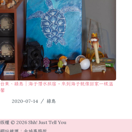
台東、綠島｜海子潛水旅宿・來到海子就像回家一樣溫
馨
2020-07-14
綠島
版權 © 2026 Shh! Just Tell You
網站維護：
金城事務所