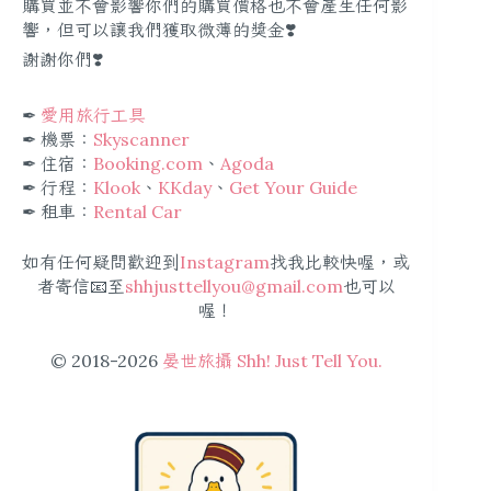
購買並不會影響你們的購買價格也不會產生任何影
響，但可以讓我們獲取微薄的獎金❣️
謝謝你們❣️
✒︎
愛用旅行工具
✒︎ 機票：
Skyscanner
✒︎ 住宿：
Booking.com
、
Agoda
✒︎ 行程：
Klook
、
KKday
、
Get Your Guide
✒︎ 租車：
Rental Car
如有任何疑問歡迎到
Instagram
找我比較快喔，或
者寄信📧至
shhjusttellyou@gmail.com
也可以
喔！
© 2018-2026
晏世旅攝 Shh! Just Tell You.