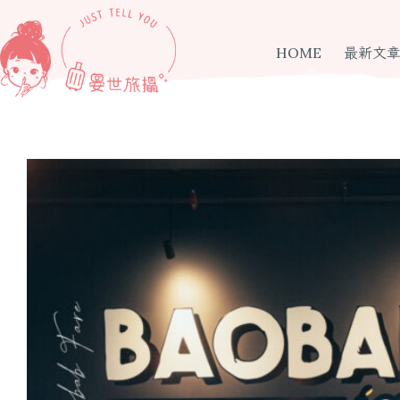
跳
至
主
HOME
最新文
要
內
容