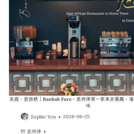
美國、密西根｜Baobab Fare・底特律第一家東非餐廳，
味
Sophie Yen
2026-06-25
底特律