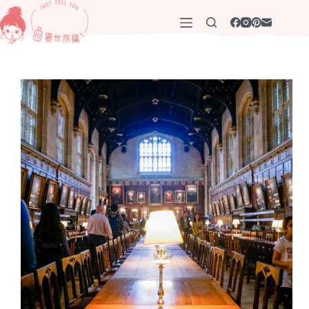
跳
至
主
要
內
容