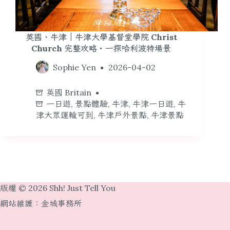
英國、牛津｜牛津大學基督堂學院 Christ
Church 完整攻略・一探哈利波特場景
Sophie Yen
2026-04-02
英國 Britain
一日遊
,
景點體驗
,
牛津
,
牛津一日遊
,
牛
津大眾運輸可到
,
牛津戶外景點
,
牛津景點
版權 © 2026 Shh! Just Tell You
網站維護：
金城事務所