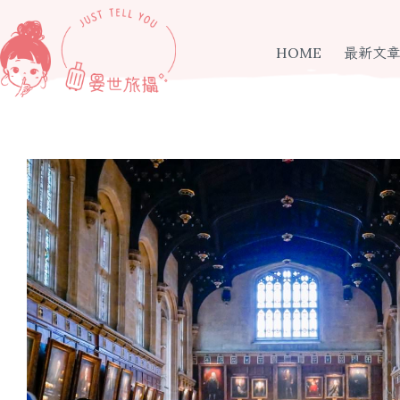
跳
至
主
HOME
最新文
要
內
容