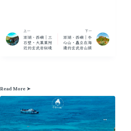
上一
下一
澎湖、西嶼｜三
澎湖、西嶼｜牛
石壁・大菓葉附
心山・矗立在海
近的玄武岩秘境
邊的玄武岩山頭
Read More ➤