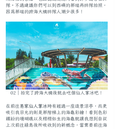
隊。不過建議你們可以到西嶼的那端再排隊拍照，
因為那端的跨海大橋排隊人潮少很多！
02｜拍完了跨海大橋後就去吃個仙人掌冰吧！
在前往
易家仙人掌冰
時有經過一座造景涼亭，而更
吸引我目光的則是那階梯上的海龜彩繪！看到色彩
繽紛的珊瑚礁以及栩栩如生的海龜就讓我想到自從
上次前往綠島後所吸收到的新概念，當需要前往海