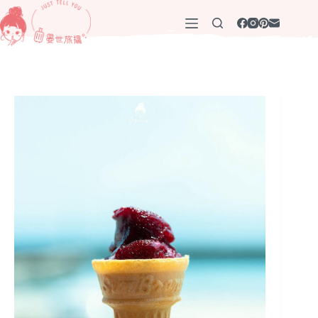
跳
至
主
要
內
容