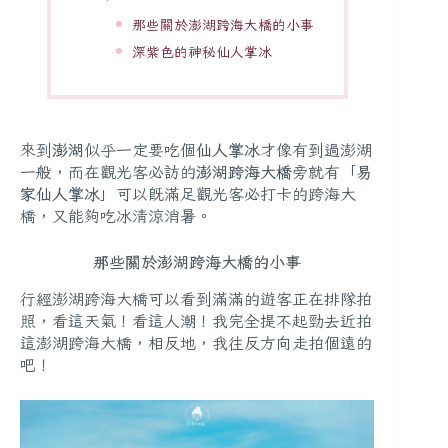
那些關於澎湖跨海大橋的小事
深紫色的神秘仙人掌冰
來到
澎湖
似乎一定要吃個
仙人掌冰
才像有到過澎湖
一般，而在觀光客必訪的
澎湖跨海大橋
旁就有「
易
家仙人掌冰
」可以既滿足觀光客必打卡的跨海大
橋，又能夠吃冰清涼消暑。
那些關於澎湖跨海大橋的小事
行經澎湖跨海大橋可以看到滿滿的遊客正在排隊拍
照，看這天氣！看這人潮！我完全提不起勁去近拍
這澎湖跨海大橋，相反地，我往反方向走拍個遠的
吧！