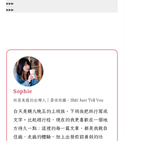
▸▸▸
▸▸▸
Sophie
旅居美國的台灣人｜晏世旅攝・Shh! Just Tell You
白天是朝九晚五的上班族，下班後把旅行寫成
文字。比起趕行程，現在的我更喜歡在一個地
方待久一點；這裡的每一篇文章，都是我親自
住過、走過的體驗，加上出發前認真做的功