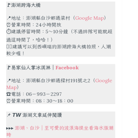
🚩澎湖跨海大橋
📍地址：澎湖縣白沙鄉通梁村（
Google Map
）
⏰營業時間：24小時開放
⏱建議停留時間：5～10分鐘（不過排隊可能就超
過這時間了，哈哈！）
✍🏻建議可以到西嶼端的澎湖跨海大橋拍照，人潮
較少喔！
🚩易家仙人掌冰淇淋｜
Facebook
📍地址：澎湖縣白沙鄉通樑村191號之2（
Google
Map
）
☎️電話：06－993－2297
⏰營業時間：08：30～18：00
📌
𝙏𝙒 澎湖文章延伸閱讀
▸▸▸
澎湖、白沙｜至可愛的波浪海提坐看海水漲潮
時