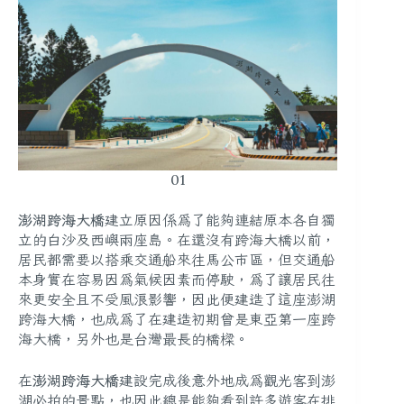
01
澎湖跨海大橋
建立原因係為了能夠連結原本各自獨
立的白沙及西嶼兩座島。在還沒有跨海大橋以前，
居民都需要以搭乘交通船來往馬公市區，但交通船
本身實在容易因為氣候因素而停駛，為了讓居民往
來更安全且不受風浪影響，因此便建造了這座澎湖
跨海大橋，也成為了在建造初期曾是東亞第一座跨
海大橋，另外也是台灣最長的橋樑。
在
澎湖跨海大橋
建設完成後意外地成為觀光客到澎
湖必拍的景點，也因此總是能夠看到許多遊客在排