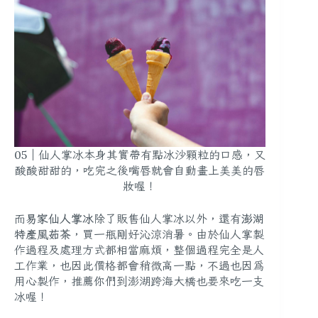
05｜仙人掌冰本身其實帶有點冰沙顆粒的口感，又
酸酸甜甜的，吃完之後嘴唇就會自動畫上美美的唇
妝喔！
而
易家仙人掌冰
除了販售仙人掌冰以外，還有
澎湖
特產風茹茶
，買一瓶剛好沁涼消暑。由於仙人掌製
作過程及處理方式都相當麻煩，整個過程完全是人
工作業，也因此價格都會稍微高一點，不過也因為
用心製作，推薦你們到澎湖跨海大橋也要來吃一支
冰喔！