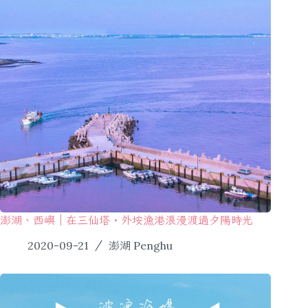
澎湖、西嶼｜在三仙塔・外垵漁港浪漫渡過夕陽時光
2020-09-21
澎湖 Penghu