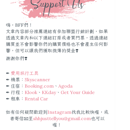
嗨，BFF們！
文章內容部分推薦連結有參加聯盟行銷計劃，如果
透過文章內和以下連結訂房或者買門票，透過連結
購買並不會影響你們的購買價格也不會產生任何影
響，但可以讓我們獲取微薄的獎金❣️
謝謝你們❣️
✒︎
愛用旅行工具
✒︎ 機票：
Skyscanner
✒︎ 住宿：
Booking.com
、
Agoda
✒︎ 行程：
Klook
、
KKday
、
Get Your Guide
✒︎ 租車：
Rental Car
如有任何疑問歡迎到
Instagram
找我比較快喔，或
者寄信📧至
shhjusttellyou@gmail.com
也可以
喔！