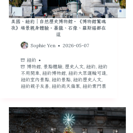
美國、紐約｜自然歷史博物館・《博物館驚魂
夜》場景親身體驗・暴龍、石像、羅斯福都在
這
Sophie Yen
2026-05-07
紐約
博物館
,
景點體驗
,
歷史人文
,
紐約
,
紐約
不用開車
,
紐約博物館
,
紐約大眾運輸可達
,
紐約室內景點
,
紐約景點
,
紐約歷史人文
,
紐約親子友善
,
紐約雨天備案
,
紐約需門票