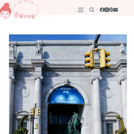
跳
至
主
要
內
容