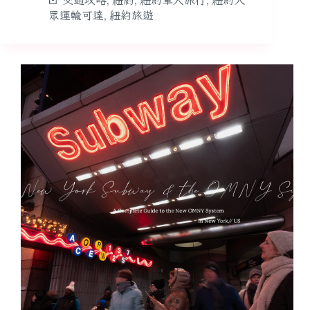
交通攻略
,
紐約
,
紐約單人旅行
,
紐約大
眾運輸可達
,
紐約旅遊