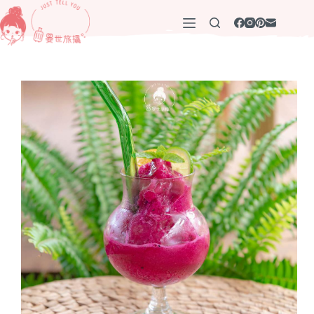
跳
至
主
要
內
容