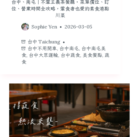
台中、南屯｜不葷主義茶餐廳・菜單價位、訂
位、營業時間全攻略，葷食者也愛的素食港點
川菜
Sophie Yen
2026-03-05
台中 Taichung
台中不用開車
,
台中南屯
,
台中南屯美
食
,
台中大眾運輸
,
台中蔬食
,
美食餐點
,
蔬
食