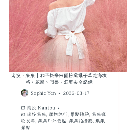
南投、集集｜和平快樂田園粉黛亂子草花海攻
略・花期、門票、怎麼去全記錄
Sophie Yen
2026-03-17
南投 Nantou
南投集集
,
寵物旅行
,
景點體驗
,
集集寵
物友善
,
集集戶外景點
,
集集拍攝點
,
集集
景點