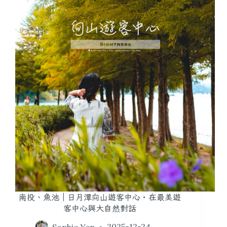
南投、魚池｜日月潭向山遊客中心・在最美遊
客中心與大自然對話
Sophie Yen
2025-12-24