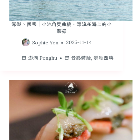
澎湖、西嶼｜小池角雙曲橋・漂流在海上的小
蘑菇
Sophie Yen
2025-11-14
澎湖 Penghu
景點體驗
,
澎湖西嶼