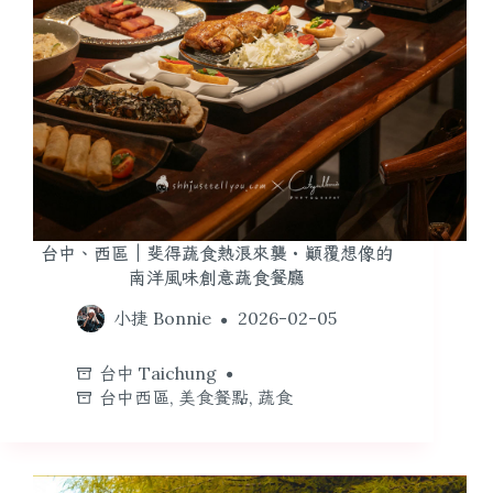
台中、西區｜斐得蔬食熱浪來襲・顛覆想像的
南洋風味創意蔬食餐廳
小捷 Bonnie
2026-02-05
台中 Taichung
台中西區
,
美食餐點
,
蔬食