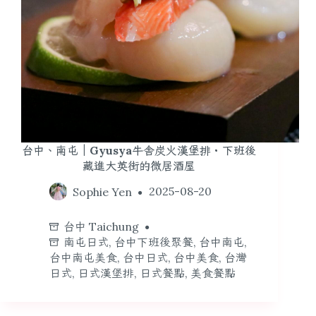
台中、南屯｜Gyusya牛舎炭火漢堡排・下班後
藏進大英街的微居酒屋
Sophie Yen
2025-08-20
台中 Taichung
南屯日式
,
台中下班後聚餐
,
台中南屯
,
台中南屯美食
,
台中日式
,
台中美食
,
台灣
日式
,
日式漢堡排
,
日式餐點
,
美食餐點