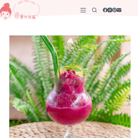
跳
至
主
要
內
容