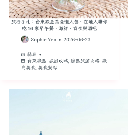
旅行手札：台東綠島美食懶人包・在地人帶你
吃 16 家早午餐、海鮮、宵夜與酒吧
Sophie Yen
2026-06-23
綠島
台東綠島
,
旅遊攻略
,
綠島旅遊攻略
,
綠
島美食
,
美食餐點