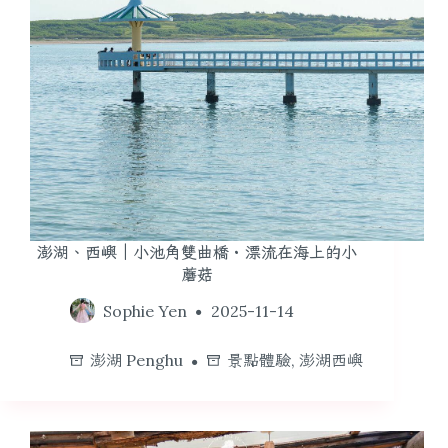
澎湖、西嶼｜小池角雙曲橋・漂流在海上的小
蘑菇
Sophie Yen
2025-11-14
澎湖 Penghu
景點體驗
,
澎湖西嶼