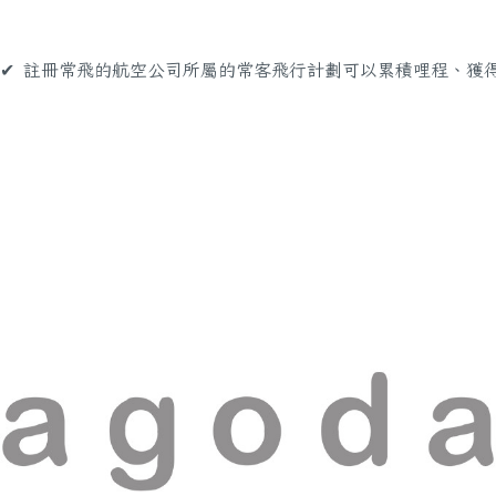
✔︎ 註冊常飛的航空公司所屬的常客飛行計劃可以累積哩程、獲