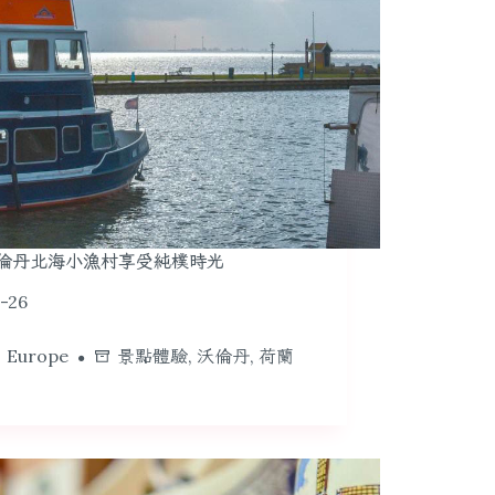
倫丹北海小漁村享受純樸時光
-26
 Europe
景點體驗
,
沃倫丹
,
荷蘭