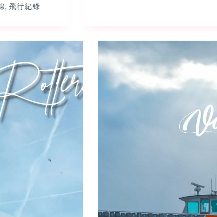
線
,
飛行紀錄