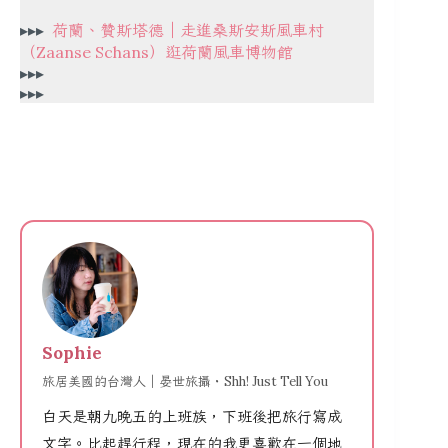
▸▸▸
荷蘭、贊斯塔德｜走進桑斯安斯風車村
（Zaanse Schans）逛荷蘭風車博物館
▸▸▸
▸▸▸
Sophie
旅居美國的台灣人｜晏世旅攝・Shh! Just Tell You
白天是朝九晚五的上班族，下班後把旅行寫成
文字。比起趕行程，現在的我更喜歡在一個地