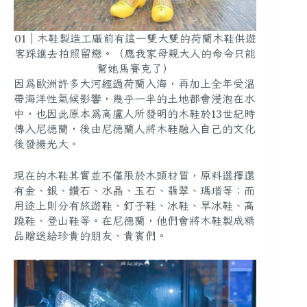
01｜木鞋製造工廠前有這一雙大雙的荷蘭木鞋供遊
客踩進去拍照留戀。
（應我家母親大人的命令只能
幫她馬賽克了）
因為歐洲許多大河經過荷蘭入海，再加上全年受溫
帶海洋性氣候影響，幾乎一半的土地都會浸泡在水
中，也因此原本為高盧人所發明的木鞋於13世紀時
傳入尼德蘭，後由尼德蘭人將木鞋融入自己的文化
後發揚光大。
現在的木鞋其實並不僅限於木頭材質，原料選擇還
有金、銀、鑽石、水晶、玉石、翡翠、瑪瑙等；而
用途上則分有旅遊鞋、釘子鞋、冰鞋、旱冰鞋、高
蹺鞋、登山鞋等。在尼德蘭，他們會將木鞋製成精
品贈送給珍貴的朋友、貴賓們。