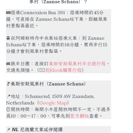
車村（Zaanse Schans）？
🚌搭乘Connexxion Bus 391：搭乘時間約45分
鐘，可直接在 Zannse Schans站下車，距離風車
村景點區最近。
🚆從阿姆斯特丹中央車站搭乘火車：到 Zannse
Schans站下車，搭乘時間約18分鐘，需再步行15
分鐘才會到風車村景點區。
🚐跟半日團：直接訂
桑斯安斯風車村半日遊行程
，
交通免煩惱。（👉🏻
到Klook購買行程
）
🚩桑斯安斯風車村（Zaanse Schans）
📍地址：Schansend, 1509 AW Zaandam,
Netherlands（
Google Map
）
⏰開放時間：每間小木屋開放時間不一定，不過多
為10：00～17：00，可事先到
官方網站
查看。
📌 𝙉𝙇
尼德蘭文章延伸閱讀