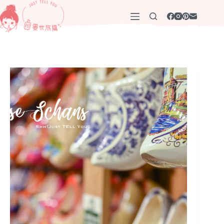
跳
至
主
要
內
容