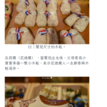
12｜嬰兒尺寸的木鞋。
在荷蘭（尼德蘭） ，當嬰兒出生後，父母要為小
寶寶準備一雙小木鞋，表示尼德蘭人一生都要與木
鞋為伴。