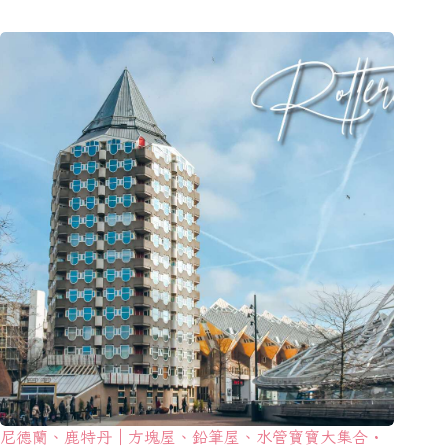
尼德蘭、鹿特丹｜方塊屋、鉛筆屋、水管寶寶大集合・