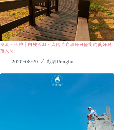
澎湖、西嶼｜內垵沙灘・太陽將它那每日僅剩的美好灑
落人間
2020-08-29
澎湖 Penghu