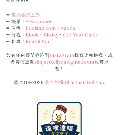
✒︎
愛用旅行工具
✒︎ 機票：
Skyscanner
✒︎ 住宿：
Booking.com
、
Agoda
✒︎ 行程：
Klook
、
KKday
、
Get Your Guide
✒︎ 租車：
Rental Car
如有任何疑問歡迎到
Instagram
找我比較快喔，或
者寄信📧至
shhjusttellyou@gmail.com
也可以
喔！
© 2018-2026
晏世旅攝 Shh! Just Tell You.