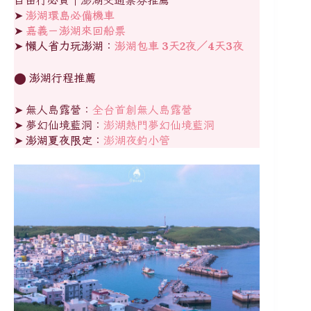
➤
澎湖環島必備機車
➤
嘉義－澎湖來回船票
➤
懶人省力玩澎湖：
澎湖包車 3天2夜／4天3夜
⬤
澎湖行程推薦
➤ 無人島露營：
全台首創無人島露營
➤ 夢幻仙境藍洞：
澎湖熱門夢幻仙境藍洞
➤
澎湖夏夜限定：
澎湖夜釣小管