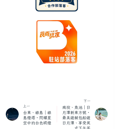
下一
上一
南投、魚池｜日
台東、綠島｜綠
月潭新東方號・
島燈塔・閃耀星
最美遊艇包船遊
空中的白色明燈
日月潭、享受英
式下午茶