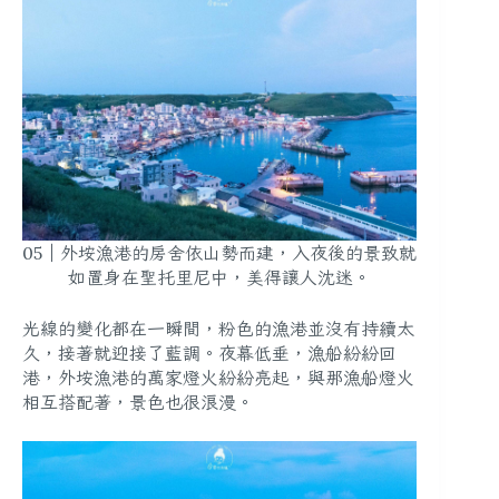
05｜外垵漁港的房舍依山勢而建，入夜後的景致就
如置身在聖托里尼中，美得讓人沈迷。
光線的變化都在一瞬間，粉色的漁港並沒有持續太
久，接著就迎接了藍調。夜幕低垂，漁船紛紛回
港，外垵漁港的萬家燈火紛紛亮起，與那漁船燈火
相互搭配著，景色也很浪漫。