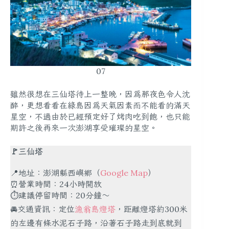
07
雖然很想在三仙塔待上一整晚，因為那夜色令人沈
醉，更想看看在綠島因為天氣因素而不能看的滿天
星空，不過由於已經預定好了烤肉吃到飽，也只能
期許之後再來一次澎湖享受璀璨的星空。
🚩三仙塔
📍地址：澎湖縣西嶼鄉（
Google Map
）
⏰營業時間：24小時開放
⏱建議停留時間：20分鐘～
🚘交通資訊：定位
漁翁島燈塔
，距離燈塔約300米
的左邊有條水泥石子路，沿著石子路走到底就到