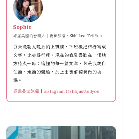
Sophie
旅居美國的台灣人｜晏世旅攝・Shh! Just Tell You
白天是朝九晚五的上班族，下班後把旅行寫成
文字。比起趕行程，現在的我更喜歡在一個地
方待久一點；這裡的每一篇文章，都是我親自
住過、走過的體驗，加上出發前認真做的功
課。
認識晏世旅攝
｜
Instagram @shhjusttellyou