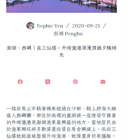
Sophie Yen
2020-09-21
澎湖 Penghu
澎湖、西嶼｜在三仙塔・外垵漁港浪漫渡過夕陽時
光
一路從馬公市騎著機車經過白沙鄉、騎上跨海大橋
進入
西嶼鄉
，那位於南環的盡頭被一座燈塔守護著
的
外垵漁港
是
澎湖
漁業最興盛的地方，當地居民由
於漁業興旺將多數資產投資在房舍興建上，而從
三
仙塔
就能遠眺整個外垵漁港，就像置身於希臘般。