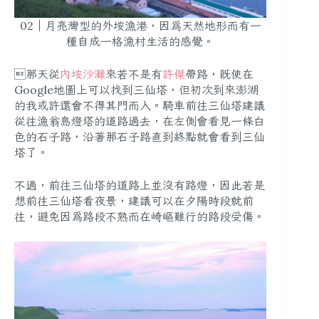
02｜月亮灣型的外垵漁港，因為天然地形而有一
種自成一格漁村生活的感覺。
那天從
內垵沙灘
來若不是有
許傑
帶路，既使在
Google地圖上可以找到三仙塔，但初次到來澎湖
的我或許還會不得其門而入。騎車前往三仙塔建議
從往漁翁島燈塔的道路過去，在左側會看見一條白
色的石子路，沿著那石子路直到終點就會看到三仙
塔了。
不過，前往三仙塔的道路上並沒有路燈，因此若是
想前往三仙塔看夜景，建議可以在夕陽時段就前
往，避免因為路段不熟而在崎嶇難行的路段受傷。