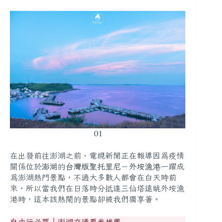
01
在出發前往澎湖之前，電視新聞正在報導因為疫情
關係位於
澎湖
的
台灣版聖托里尼
－
外垵漁港
一躍成
為澎湖熱門景點，不過大多數人都會在白天時前
來，所以當我們在日落時分抵達三仙塔遠眺外垵漁
港時，這本該熱鬧的景點卻被我們獨享著。
自由行必買｜澎湖交通票券推薦