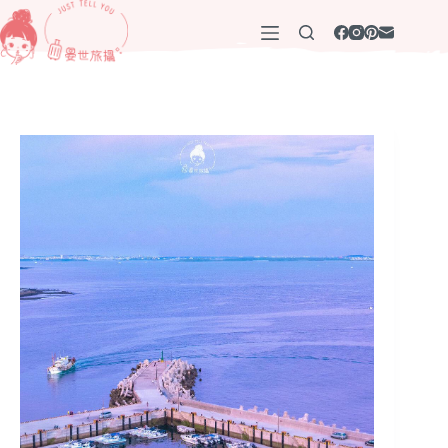
跳
至
主
要
內
容