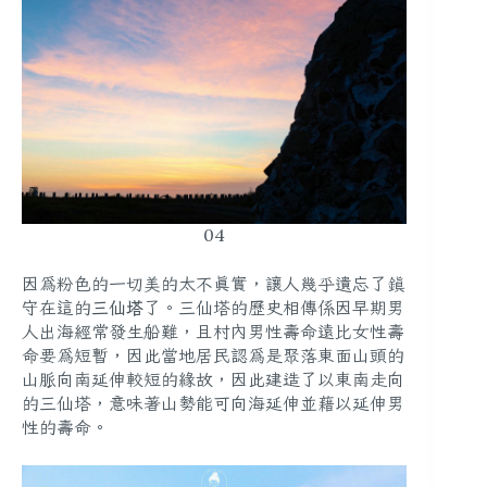
04
因為粉色的一切美的太不真實，讓人幾乎遺忘了鎮
守在這的
三仙塔
了。三仙塔的歷史相傳係因早期男
人出海經常發生船難，且村內男性壽命遠比女性壽
命要為短暫，因此當地居民認為是聚落東面山頭的
山脈向南延伸較短的緣故，因此建造了以東南走向
的三仙塔，意味著山勢能可向海延伸並藉以延伸男
性的壽命。