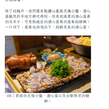
除了拉麵外，我們還有點
溏心蛋
跟
叉燒小盤
，溏心
蛋雖然許多地方都吃得到，但是我滿意的溏心蛋真
的沒多少，可是熊越岳的溏心蛋真的蛋黃超級嫩！
一口咬下，蛋黃也淌洩而下，超級完美的溏心蛋。
08｜前面的叉燒小盤、溏心蛋以及合歡限定的豬
腳。