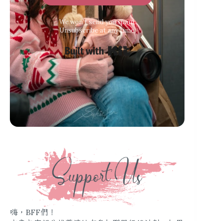
We won’t send you spam.
Unsubscribe at any time.
Built with Kit
嗨，BFF們！