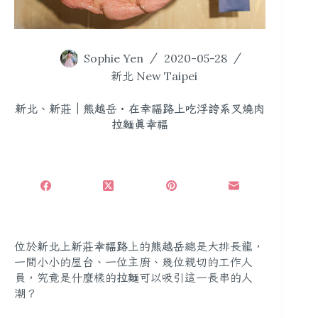
Sophie Yen
2020-05-28
新北 New Taipei
新北、新莊｜熊越岳・在幸福路上吃浮誇系叉燒肉
拉麵真幸福
位於
新北上新莊幸福路
上的
熊越岳
總是大排長龍，
一間小小的屋台、一位主廚、幾位親切的工作人
員，究竟是什麼樣的
拉麵
可以吸引這一長串的人
潮？