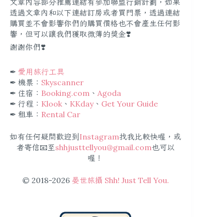
文章內容部分推薦連結有參加聯盟行銷計劃，如果
透過文章內和以下連結訂房或者買門票，透過連結
購買並不會影響你們的購買價格也不會產生任何影
響，但可以讓我們獲取微薄的獎金❣️
謝謝你們❣️
✒︎
愛用旅行工具
✒︎ 機票：
Skyscanner
✒︎ 住宿：
Booking.com
、
Agoda
✒︎ 行程：
Klook
、
KKday
、
Get Your Guide
✒︎ 租車：
Rental Car
如有任何疑問歡迎到
Instagram
找我比較快喔，或
者寄信📧至
shhjusttellyou@gmail.com
也可以
喔！
© 2018-2026
晏世旅攝 Shh! Just Tell You.