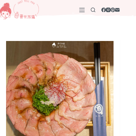
跳
至
主
要
內
容