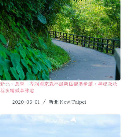
新北、烏來｜內洞國家森林遊樂區觀瀑步道・早起吸收
芬多精做森林浴
2020-06-01
新北 New Taipei