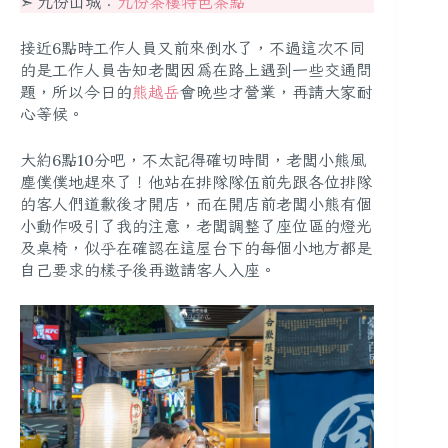
➣ 九份山城：
九份茶樓特色茶點
接近6點時工作人員又前來倒水了，不過這次不同
的是工作人員告知老闆因為在路上遇到一些交通問
題，所以今日的
熊越岳
會晚些才營業，再請大家耐
心等候。
大約6點10分吧，不太記得確切時間，老闆小熊風
塵僕僕地趕來了！他站在排隊隊伍前先跟各位排隊
的客人們道歉後才開店，而在開店前老闆小熊有個
小動作吸引了我的注意，老闆調整了座位區的燈光
及桌椅，似乎在確認在這屋台下的每個小地方都是
自己要求的樣子後再邀請客人入座。