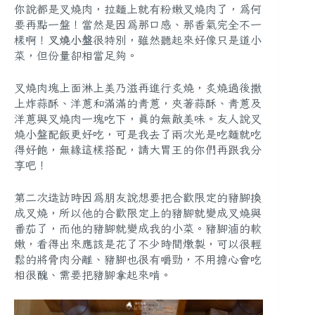
你說都是叉燒肉，拉麵上就有粉嫩叉燒肉了，為何
要再點一盤！當然是因為那口感、那香氣完全不一
樣啊！
叉燒小盤
很特別，雖然聽起來好像只是道小
菜，但份量卻相當足夠。
叉燒肉塊上面淋上美乃滋再進行炙燒，炙燒過後撒
上炸蒜酥、洋蔥和滿滿的青蔥，夾著蒜酥、青蔥及
洋蔥與叉燒肉一塊吃下
，真的無敵美味。友人說
叉
燒小盤配飯
更好吃，可是我去了兩次光是吃麵就吃
得好飽，無緣這樣搭配，請大胃王的你們再跟我分
享吧！
第二次造訪時因為朋友說想要把合歡限定的豬腳換
成叉燒，所以他的合歡限定上的豬腳就變成叉燒與
番茄了，而他的豬腳就變成我的小菜。豬腳滷的軟
嫩，看得出來應該是花了不少時間燉製，可以很
輕
鬆的將骨肉分離、豬腳也很有嚼勁
，不用擔心會吃
相很醜、需要把豬腳拿起來啃。