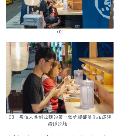
02
03｜每個人拿到拉麵的第一個步驟都是先拍這浮
誇係拉麵。