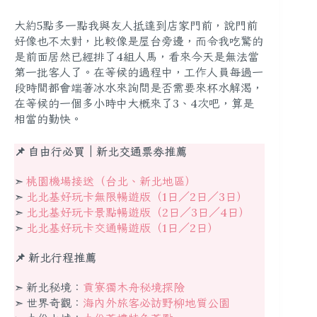
大約5點多一點我與友人抵達到店家門前，說門前
好像也不太對，比較像是屋台旁邊，而令我吃驚的
是前面居然已經排了4組人馬，看來今天是無法當
第一批客人了。在等候的過程中，工作人員每過一
段時間都會端著冰水來詢問是否需要來杯水解渴，
在等候的一個多小時中大概來了3、4次吧，算是
相當的勤快。
📌 自由行必買｜新北交通票券推薦
➣
桃園機場接送（台北、新北地區）
➣
北北基好玩卡無限暢遊版（1日／2日／3日）
➣
北北基好玩卡景點暢遊版（2日／3日／4日）
➣
北北基好玩卡交通暢遊版（1日／2日）
📌 新北行程推薦
➣ 新北秘境：
貢寮獨木舟秘境探險
➣ 世界奇觀：
海內外旅客必訪野柳地質公園