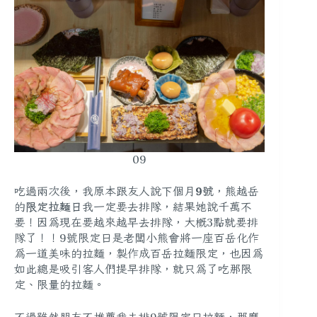
09
吃過兩次後，我原本跟友人說下個月
9號
，熊越岳
的
限定拉麵日
我一定要去排隊，結果她說千萬不
要！因為現在要越來越早去排隊，
大概3點就要排
隊了！！
9號限定日是老闆小熊會
將一座百岳化作
為一道美味的拉麵，製作成百岳拉麵限定
，也因為
如此總是吸引客人們提早排隊，就只為了吃那限
定、限量的拉麵。
不過雖然朋友不推薦我去排9號限定日拉麵，那麼