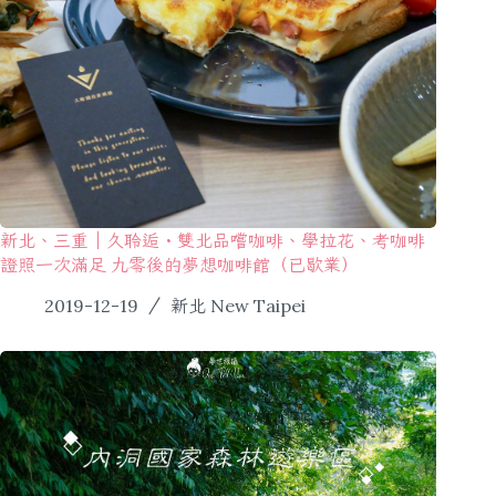
新北、三重｜久聆逅・雙北品嚐咖啡、學拉花、考咖啡
證照一次滿足 九零後的夢想咖啡館（已歇業）
2019-12-19
新北 New Taipei