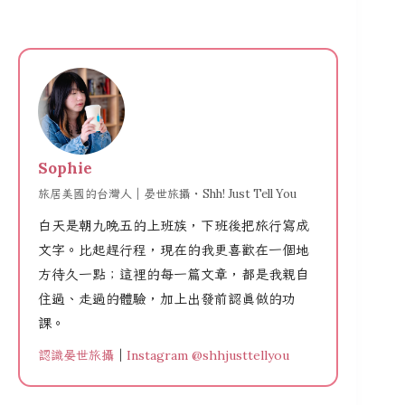
Sophie
旅居美國的台灣人｜晏世旅攝・Shh! Just Tell You
白天是朝九晚五的上班族，下班後把旅行寫成
文字。比起趕行程，現在的我更喜歡在一個地
方待久一點；這裡的每一篇文章，都是我親自
住過、走過的體驗，加上出發前認真做的功
課。
認識晏世旅攝
｜
Instagram @shhjusttellyou