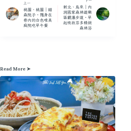
下一
上一
新北、烏來｜內
桃園、桃園｜福
洞國家森林遊樂
森院子・隱身在
區觀瀑步道・早
巷內的白色唯美
起吸收芬多精做
庭院吃早午餐
森林浴
Read More ➤