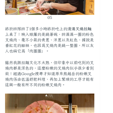
05
終於排隊排了1個多小時終於吃上的
清湯叉燒拉麵
上桌了！映入眼簾的是繞著碗、排滿滿一圈的粉色
叉燒肉、毫不小氣的青蔥、洋蔥以及紅色、據說是
番紅花的細絲，也因為叉燒肉是繞一整圈，所以友
人也稱它為
「肉圈圈」
。
雖然我跟拉麵文化不太熟，但印象中以前吃到的叉
燒肉都是深色的，這麼粉嫩的叉燒肉似乎很少看到
欸！經過Google搜尋才知道原來熊越岳的粉嫩叉
燒肉係由
低溫舒肥料理
、再加上繁瑣的工序才能有
這與一般有所不同的粉嫩叉燒肉。