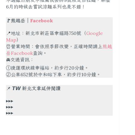
6月的時候去嘗試涼麵系列也是不錯！
🚩熊越岳｜
Facebook
📍地址：新北市新莊區幸福路750號（
Google
Map
）
⏰營業時間：會依照季節改變，正確時間請上
熊越
岳Facebook
查詢。
🚘交通資訊：
①捷運環狀線幸褔站，約步行20分鐘。
②公車652號於中和站下車，約步行10分鐘。
📌
𝙏𝙒 新北文章延伸閱讀
▸▸▸
▸▸▸
▸▸▸