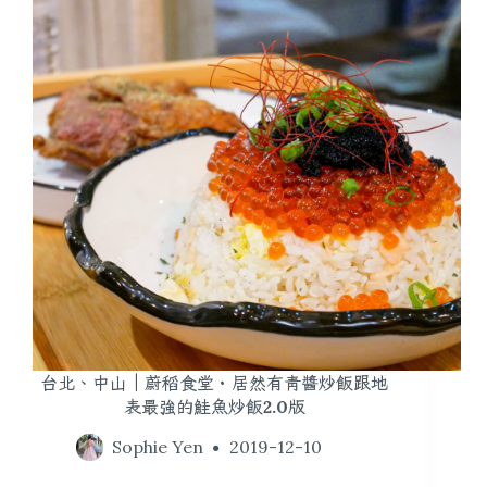
台北、中山｜蔚稻食堂・居然有青醬炒飯跟地
表最強的鮭魚炒飯2.0版
Sophie Yen
2019-12-10