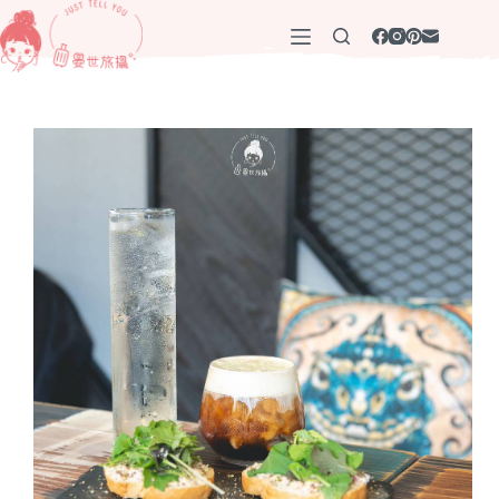
跳
至
主
要
內
容