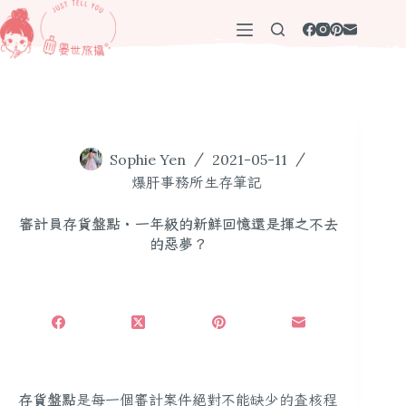
跳
至
主
要
內
容
Sophie Yen
2021-05-11
爆肝事務所生存筆記
審計員存貨盤點・一年級的新鮮回憶還是揮之不去
的惡夢？
存貨盤點
是每一個審計案件絕對不能缺少的查核程