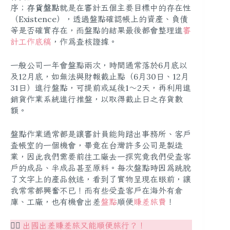
序；
存貨盤點
就是在審計五個主要目標中的
存在性
（Existence）
，透過盤點確認帳上的資產、負債
等是否確實存在，而盤點的結果最後都會整理進
審
計工作底稿
，作為查核證據。
一般公司一年會盤點兩次，時間通常落於6月底以
及12月底，如無法與財報截止點（6月30日、12月
31日）進行盤點，可提前或延後1～2天，再利用進
銷貨作業系統進行推盤，以取得截止日之存貨數
額。
盤點作業通常都是讓審計員能夠踏出事務所、客戶
查帳室的一個機會，畢竟在台灣許多公司是製造
業，因此我們需要前往工廠去一探究竟我們受查客
戶的成品、半成品甚至原料。每次盤點時因為跳脫
了文字上的產品敘述，看到了實物呈現在眼前，讓
我常常都興奮不已！而有些受查客戶在海外有倉
庫、工廠，也有機會出差
盤點
順便
賺差旅費
！
👉🏻
出國出差
賺
差旅又能順便旅行？！