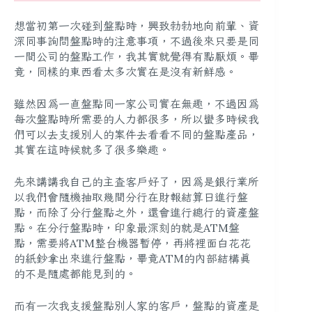
想當初第一次碰到盤點時，興致勃勃地向前輩、資
深同事詢問盤點時的注意事項，不過後來只要是同
一間公司的盤點工作，我其實就覺得有點厭煩。畢
竟，同樣的東西看太多次實在是沒有新鮮感。
雖然因為一直盤點同一家公司實在無趣，不過因為
每次盤點時所需要的人力都很多，所以蠻多時候我
們可以去支援別人的案件去看看不同的盤點產品，
其實在這時候就多了很多樂趣。
先來講講我自己的主查客戶好了，因為是銀行業所
以我們會隨機抽取幾間分行在財報結算日進行盤
點，而除了分行盤點之外，還會進行總行的資產盤
點。在分行盤點時，印象最深刻的就是
ATM盤
點
，需要將ATM整台機器暫停，再將裡面白花花
的紙鈔拿出來進行盤點，畢竟ATM的內部結構真
的不是隨處都能見到的。
而有一次我支援盤點別人家的客戶，盤點的資產是