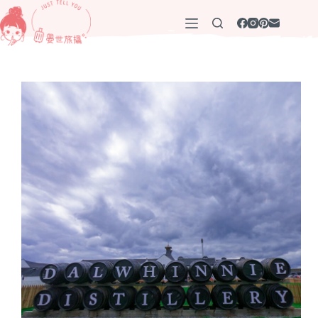
跳
至
主
要
內
容