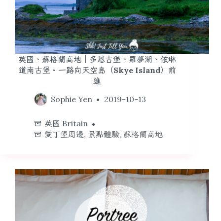
英國、蘇格蘭高地｜多恩古堡、羅夢湖、依琳
道南古堡・一路向天空島（Skye Island）前
進
Sophie Yen
2019-10-13
英國 Britain
愛丁堡周邊
,
景點體驗
,
蘇格蘭高地