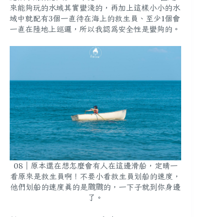
來能夠玩的水域其實蠻淺
的，再加上這樣小小的水
域中就
配有3個一直待在海上的救生員
、至少
1個會
一直在陸地上巡邏
，所以我認為安全性是蠻夠的。
08｜原本還在想怎麼會有人在這邊滑船，定睛一
看原來是救生員啊！不要小看救生員划船的速度，
他們划船的速度真的是颼颼的，一下子就到你身邊
了。