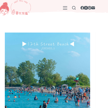
跳
至
主
要
內
容