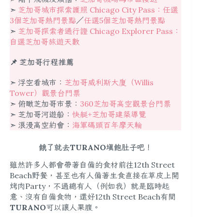
➣
芝加哥城市探索護照 Chicago City Pass：任選
3個芝加哥熱門景點
／
任選5個芝加哥熱門景點
➣
芝加哥探索者通行證 Chicago Explorer Pass：
自選芝加哥旅遊天數
📌 芝加哥行程推薦
➣ 浮空看城市：
芝加哥威利斯大廈（Willis
Tower）觀景台門票
➣ 俯瞰芝加哥市景：
360芝加哥高空觀景台門票
➣ 芝加哥河遊船：
快艇+芝加哥建築導覽
➣ 浪漫高空約會：
海軍碼頭百年摩天輪
餓了就去TURANO填飽肚子吧！
雖然許多人都會帶著自備的食材前往12th Street
Beach野餐，甚至也有人備著生食直接在草皮上開
烤肉Party，不過總有人（例如我）就是臨時起
意、沒有自備食物，還好12th Street Beach有間
TURANO
可以讓人果腹。