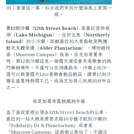
01｜看著這一幕，似乎我們來到什麼海島上度假一
樣。
第12街沙灘（12th Street Beach）
是靠近密西根
湖（
Lake Michigan
）、位於北島（
Northerly
Island
）的小沙灘，距離最近的大景點就是
阿德
勒天文館
旁邊（
Alder Plantarium
）、博物館校
區（Museum Campus）後面。在芝加哥夏季
時，第12街沙灘這是一個露天演唱會及音樂會的熱
門舉辦場所，不僅可以在湖邊戲水、沙灘上玩沙，
還可以跟著露天Live音樂會動茲動茲，讓第12街沙
灘在盛夏時熱鬧不已，成為芝加哥人放風的好所在
之一。
在芝加哥市區放風的午後
查了查從家裡出發去12th Street Beach的公車，
最近的一站大概是
需要走路10分鐘才能到沙灘的
「Solidarity Dr & Planetarium」或者是
「Museum Campus」這兩個公車站
了。不過沒