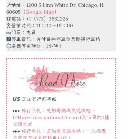
📍地址：1200 S Linn White Dr, Chicago, IL
60605（
Google Map
）
☎️電話：+1（773）3632225
⏰營業時間：11：00～19：00
🎫門票：免費
🅿️停車資訊：有付費的停車位及路邊停車格
⏱建議停留時間：1小時＋
𝙐𝙎 芝加哥行前準備
▸▸▸
旅行手札：芝加哥機場交通攻略．
O’Hare International Airport到市區的3種
交通方式
▸▸▸
旅行手札：芝加哥交通攻略・一次搞懂
怎麼在芝加哥市區自由行！