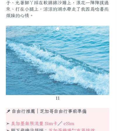
子、光著腳丫踩在軟綿綿沙灘上，浪花一陣陣撲過
來、打在小腿上，涼涼的湖水帶走了我因為唸書而
煩躁的心情。
11
📌 自由行推薦｜芝加哥自由行事前準備
➣
美加墨無限流量 Sim卡
／
eSim
➣ 剛下飛機沒煩惱：
芝加哥機場⇆市區接送