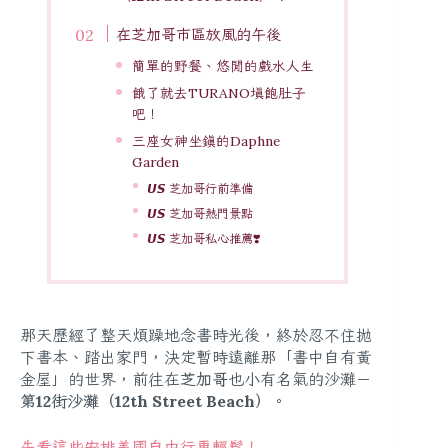
在芝加哥市區放風的午後
簡單的野餐、悠閒的戲水人生
餓了就去TURANO填飽肚子
吧！
三座女神坐鎮的Daphne
Garden
𝙐𝙎 芝加哥行前準備
𝙐𝙎 芝加哥熱門景點
𝙐𝙎 芝加哥私心推薦❣️
那天歷經了整天煩躁地念書時光後，終於忍不住拋
下書本、踏出家門，決定暫時遠離那「書中自有黃
金屋」的世界，前往在
芝加哥
也小有名氣的沙灘－
第12街沙灘（12th Street Beach）
。
先看這些安排美國自由行更輕鬆！