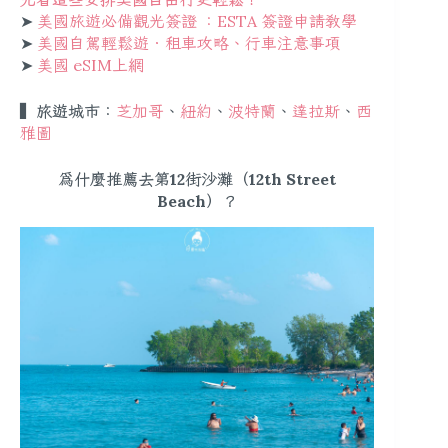
➤
美國旅遊必備觀光簽證 ：ESTA 簽證申請教學
➤
美國自駕輕鬆遊．租車攻略、行車注意事項
➤
美國 eSIM上網
▍旅遊城市：
芝加哥
、
紐約
、
波特蘭
、
達拉斯
、
西
雅圖
為什麼推薦去第12街沙灘（12th Street
Beach）？