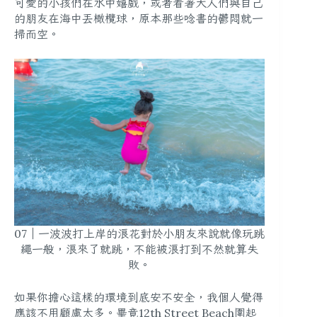
可愛的小孩們在水中嬉戲，或者看著大人們與自己
的朋友在海中丟橄欖球，原本那些唸書的鬱悶就一
掃而空。
07｜一波波打上岸的浪花對於小朋友來說就像玩跳
繩一般，浪來了就跳，不能被浪打到不然就算失
敗。
如果你擔心這樣的環境到底安不安全，我個人覺得
應該不用顧慮太多。畢竟
12th Street Beach圍起