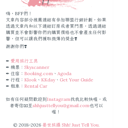
嗨，BFF們！
文章內容部分推薦連結有參加聯盟行銷計劃，如果
透過文章內和以下連結訂房或者買門票，透過連結
購買並不會影響你們的購買價格也不會產生任何影
響，但可以讓我們獲取微薄的獎金❣️
謝謝你們❣️
✒︎
愛用旅行工具
✒︎ 機票：
Skyscanner
✒︎ 住宿：
Booking.com
、
Agoda
✒︎ 行程：
Klook
、
KKday
、
Get Your Guide
✒︎ 租車：
Rental Car
如有任何疑問歡迎到
Instagram
找我比較快喔，或
者寄信📧至
shhjusttellyou@gmail.com
也可以
喔！
© 2018-2026
晏世旅攝 Shh! Just Tell You.