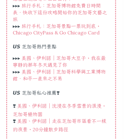
▸▸▸
旅行手札：芝加哥博物館免費日時間
表．快收下這份攻略開始你的芝加哥文藝之
旅
▸▸▸
旅行手札：芝加哥景點一票玩到底・
Chicago CityPass & Go Chicago Card
𝙐𝙎 芝加哥熱門景點
▸▸▸
美國、伊利諾｜芝加哥大豆子・我在最
寧靜的那年冬天遇見了你
▸▸▸
美國、伊利諾｜芝加哥科學與工業博物
館．和平一直來之不易
𝙐𝙎 芝加哥私心推薦❣️
❣️
美國、伊利諾｜沈浸在冬季雪景的浪漫・
芝加哥植物園
❣️
美國、伊利諾｜走在芝加哥市區看不一樣
的夜景・20分鐘散步路徑