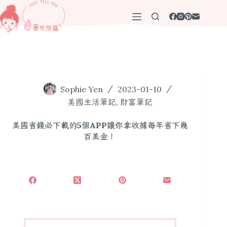
跳
至
主
要
內
容
Sophie Yen
2023-01-10
美國生活筆記
,
財富筆記
美國省錢必下載的5個APP讓你拿收據每年省下幾
百美金！