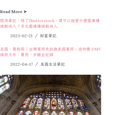
Read More ➤
開源筆記：除了Shutterstock，還可以經營什麼圖庫賺
被動收入？多元圖庫賺被動收入
2023-02-21
財富筆記
美國、奧勒岡｜台灣駕照免試換美國駕照・波特蘭 DMV
換照文件、費用、步驟全記錄
2022-04-17
美國生活筆記