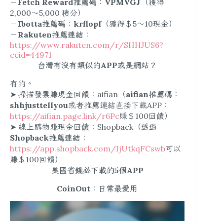
－
Fetch Reward推薦碼：VPMVGJ
（獲得
2,000～5,000 積分）
－
Ibotta推薦碼：krflopf
（獲得＄5～10現金）
－
Rakuten推薦連結
：
https://www.rakuten.com/r/SHHJUS6?
eeid=44971
台灣有沒有類似的APP或是網站？
有的。
➤ 掃描發票賺現金回饋：aifian（
aifian推薦碼：
shhjusttellyou
或者推薦連結直接下載APP：
https://aifian.page.link/r6Pc
賺＄100回饋）
➤ 線上購物賺現金回饋：Shopback（透過
Shopback推薦連結
：
https://app.shopback.com/IjUtkqFCswb
可以
賺＄100回饋）
美國省錢必下載的5個APP
CoinOut：日常最愛用