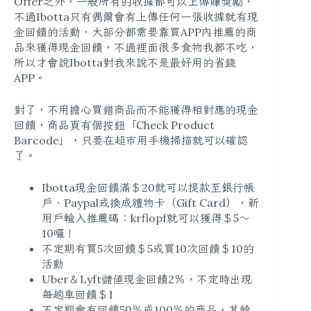
Offer之外，一般所有的收據都可以上傳賺獎勵，
不過Ibotta只有偶爾會有上傳任何一張收據就有現
金回饋的活動，大部分都需要靠買APP內推薦的商
品來獲得現金回饋，不過裡面很多食物我都不吃，
所以才會說Ibotta對我來說不是最好用的省錢
APP。
對了，不用擔心買錯商品而不能獲得相對應的現金
回饋，商品頁有個按鈕「Check Product
Barcode」，只要在超市用手機掃描就可以確認
了。
Ibotta現金回饋滿＄20就可以提款至銀行帳
戶、Paypal或換成禮物卡（Gift Card），新
用戶輸入推薦碼：krflopf就可以獲得＄5～
10囉！
不定期有買5次回饋＄5或買10次回饋＄10的
活動
Uber＆Lyft儲值現金回饋2％，不定時出現
每趟車回饋＄1
不定期會有回饋50％或100％的商品，其餘