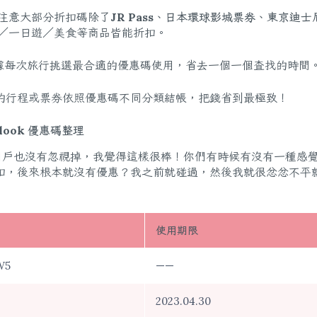
別注意大部分折扣碼除了
JR Pass
、
日本環球影城票券
、
東京迪士
卡／一日遊／美食等商品皆能折扣。
再根據每次旅行挑選最合適的優惠碼使用，省去一個一個查找的時間
的行程或票券依照優惠碼不同分類結帳，把錢省到最極致！
look 優惠碼整理
有用戶也沒有忽視掉，我覺得這樣很棒！你們有時候有沒有一種感
扣，後來根本就沒有優惠？我之前就碰過，然後我就很忿忿不平
使用期限
W5
——
2023.04.30