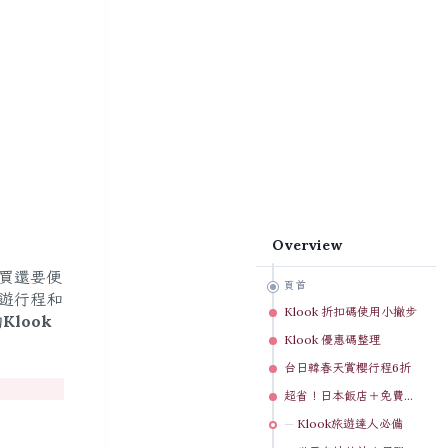
Overview
場買還要便
頁首
旅遊行程和
Klook 折扣碼使用小撇步
的
Klook
Klook 優惠碼整理
台日韓春天賞櫻行程6折
超省！日本飯店＋免費機場交通
Klook旅遊達人必備