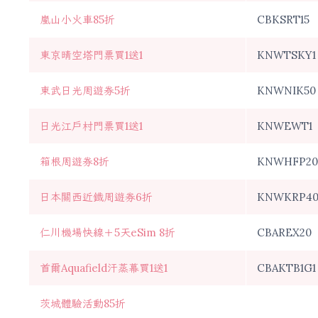
嵐山小火車85折
CBKSRT15
東京晴空塔門票買1送1
KNWTSKY1
東武日光周遊券5折
KNWNIK50
日光江戶村門票買1送1
KNWEWT1
箱根周遊券8折
KNWHFP20
日本關西近鐵周遊券6折
KNWKRP4
仁川機場快線＋5天eSim 8折
CBAREX20
首爾Aquafield汗蒸幕買1送1
CBAKTB1G1
茨城體驗活動85折