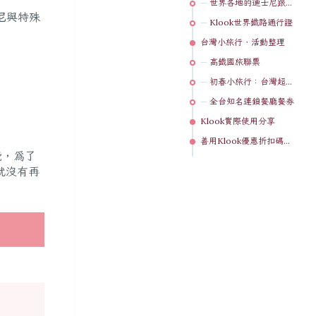
世界各地的迪士尼跟環球影城票券
尼
與特殊
Klook世界鐵路通行證
台灣小旅行．活動整理
高鐵國旅聯票
。
初春小旅行：台灣超值住宿
全台知名連鎖餐廳餐券
Klook實際使用分享
善用Klook優惠折扣碼．累積Klook客路積分
覺，為了
就沒有再