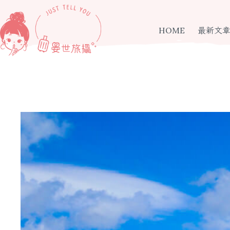
跳
至
主
HOME
最新文
要
內
容