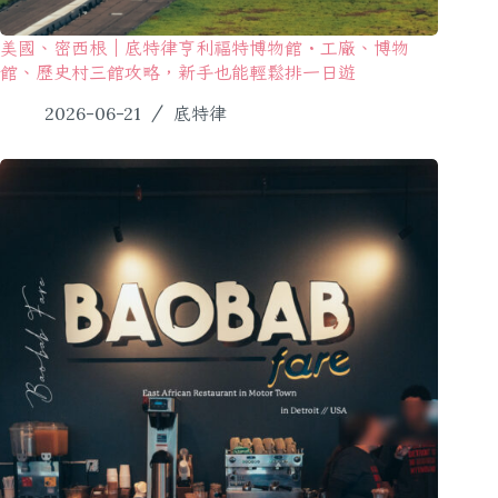
美國、密西根｜底特律亨利福特博物館・工廠、博物
館、歷史村三館攻略，新手也能輕鬆排一日遊
2026-06-21
底特律