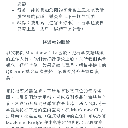
安靜
好處：能夠更加悠閒的享受島上風光以及清
晨空曠的街道、體炎島上不一樣的氛圍
缺點：費用高（住宿＋停車），行李也要自
己帶上島（馬車、腳踏車另計費）
搭渡輪的體驗
那次我從 Mackinaw City 出發，把行李交給碼頭
的工作人員，他們會把行李放上船，同時我們也會
領取一個行李條；如果是線上購票，掃描手機上的
QR code 就能直接登船，不需要另外去窗口換
票。
登船後可以選位置：下層是有軟墊座位的室內空
間，上層是開放式甲板，可以看到麥基諾海峽的全
景，不過10月底的秋季實在是太冷，所以我和另一
半就是待在下層的室內空間。從 Mackinaw City
出發時，坐在左舷（船頭朝前時的左側）可以欣賞
Mackinac Bridge 和小島靠近的景色；回程從島