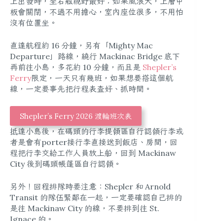
上出發時，坐右舷視野最好；如果風浪大，上層甲
板會關閉，不過不用擔心，室內座位很多，不用怕
沒有位置坐。
直達航程約 16 分鐘，另有「Mighty Mac
Departure」路線，繞行 Mackinac Bridge 底下
再前往小島，多花約 10 分鐘，而且是
Shepler’s
Ferry
限定，一天只有幾班，如果想要搭這個航
線，一定要事先把行程表查好、抓時間。
Shepler’s Ferry 2026 渡輪班次表
抵達小島後，在碼頭的行李提領區自行認領行李或
者是會有porter接行李直接送到飯店、房間，回
程把行李交給工作人員放上船，回到 Mackinaw
City 後到碼頭帳篷區自行認領。
另外！回程排隊時要注意：Shepler 和 Arnold
Transit 的隊伍緊鄰在一起，一定要確認自己排的
是往 Mackinaw City 的線，不要排到往 St.
Ignace 的。