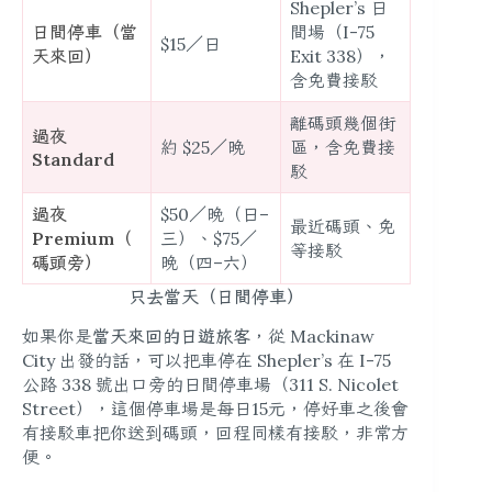
Shepler’s 日
日間停車（當
間場（I-75
$15／日
天來回）
Exit 338），
含免費接駁
離碼頭幾個街
過夜
約 $25／晚
區，含免費接
Standard
駁
過夜
$50／晚（日–
最近碼頭、免
Premium（
三）、$75／
等接駁
碼頭旁）
晚（四–六）
只去當天（日間停車）
如果你是
當天來回的日遊旅客
，從 Mackinaw
City 出發的話，可以把車停在 Shepler’s 在 I-75
公路 338 號出口旁的日間停車場（311 S. Nicolet
Street），這個停車場是每日15元，停好車之後會
有接駁車把你送到碼頭，回程同樣有接駁，非常方
便。