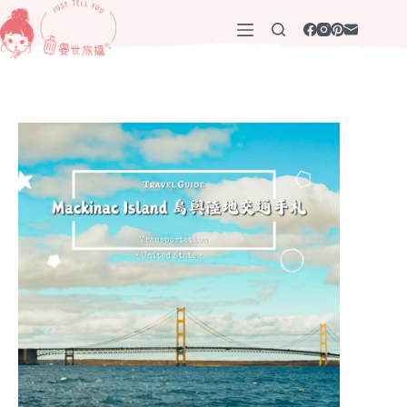
跳
至
主
要
內
容