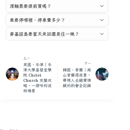
渡輪票要提前買嗎？
車要停哪裡、停車費多少？
麥基諾島要當天來回還是住一晚？
上一
下一
英國、牛津｜牛
津大學基督堂學
韓國、首爾｜南
院 Christ
山首爾塔夜景・
Church 完整攻
帶情人去鎖愛情
略・一探哈利波
鎖的約會全記錄
特場景