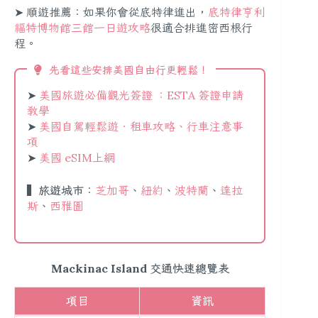
➤ 順遊推薦：如果你會從底特律進出，
底特律亨利
福特博物館三館一日遊攻略
很適合排進密西根行
程。
先看這些安排美國自由行更輕鬆！
➤
美國旅遊必備觀光簽證 ：ESTA 簽證申請
教學
➤
美國自駕輕鬆遊．租車攻略、行車注意事
項
➤
美國 eSIM上網
▍旅遊城市：
芝加哥
、
紐約
、
波特蘭
、
達拉
斯
、
西雅圖
Mackinac Island 交通快速總覽表
項目
資訊