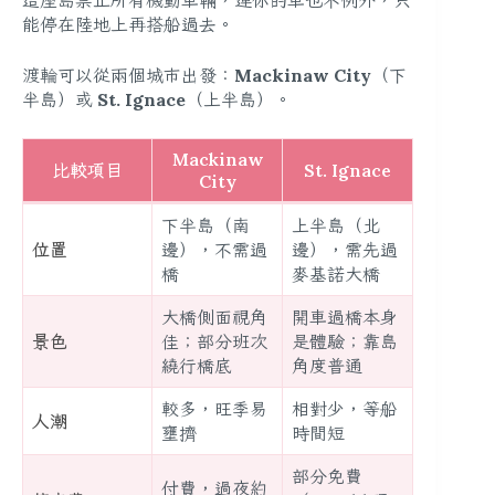
能停在陸地上再搭船過去。
渡輪可以從兩個城市出發：
Mackinaw City
（下
半島）或
St. Ignace
（上半島）。
Mackinaw
比較項目
St. Ignace
City
下半島（南
上半島（北
位置
邊），不需過
邊），需先過
橋
麥基諾大橋
大橋側面視角
開車過橋本身
景色
佳；部分班次
是體驗；靠島
繞行橋底
角度普通
較多，旺季易
相對少，等船
人潮
壅擠
時間短
部分免費
付費，過夜約