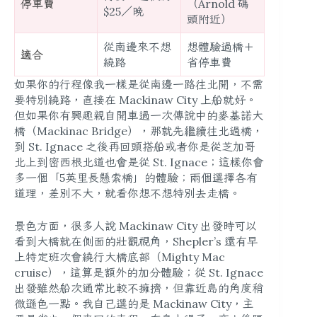
停車費
（Arnold 碼
$25／晚
頭附近）
從南邊來不想
想體驗過橋＋
適合
繞路
省停車費
如果你的行程像我一樣是從南邊一路往北開，不需
要特別繞路，直接在 Mackinaw City 上船就好。
但如果你有興趣親自開車過一次傳說中的麥基諾大
橋（Mackinac Bridge），那就先繼續往北過橋，
到 St. Ignace 之後再回頭搭船或者你是從芝加哥
北上到密西根北道也會是從 St. Ignace；這樣你會
多一個「5英里長懸索橋」的體驗；兩個選擇各有
道理，差別不大，就看你想不想特別去走橋。
景色方面，很多人說 Mackinaw City 出發時可以
看到大橋就在側面的壯觀視角，Shepler’s 還有早
上特定班次會繞行大橋底部（Mighty Mac
cruise），這算是額外的加分體驗；從 St. Ignace
出發雖然船次通常比較不擁擠，但靠近島的角度稍
微遜色一點。我自己選的是 Mackinaw City，主