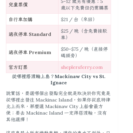
5–12 歲另有優惠；5
兒童票價
歲以下免費但仍需購票
自行車加購
$21 / 台（來回）
$25 / 晚（含免費接駁
過夜停車 Standard
車）
$50–$75 / 晚（直接停
過夜停車 Premium
碼頭旁）
官方訂票
sheplersferry.com
從哪裡搭渡輪上島？Mackinaw City vs St.
Ignace
說實話，要選哪個出發點完全就是取決於你究竟是
從哪裡出發往 Mackinac Island，如果你從底特律
北上而來，那麼選 Mackinaw City 上船會最方
便；要去 Mackinac Island 一定得搭渡輪，沒有
其他選擇！
這座島禁止所有機動車輛，連你的車也不例外，只