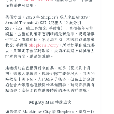
面截圖也可以用。
票價方面，2026 年 Shepler’s 成人來回約 $39、
Arnold Transit 約 $37（兒童 5–12 歲分別
$27、$25；線上各加 $3 手續費）；票價每年可能
調整，出發前到兩家官網確認最新最準。現場購票
也可以，價格相同、不另加折扣；不過網路購票會
收 $3 手續費
Shepler’s Ferry
，所以如果你確定要
去、又確定不會臨時取消，提前在網路上買掉省去
排隊的時間，還是划算的。
建議提前在官網買好來回票，旺季（夏天到十月
初）週末人潮很多，現場排隊可能等很久。我去的
時候是十月下旬，人已經少了很多，但島上部分設
施包含大飯店也陸續開始準備關季，時間點抓得有
點微妙；這個之後在選擇時節的段落再詳細說。
Mighty Mac 特殊班次
如果你從 Mackinaw City 搭 Shepler’s，還有一個