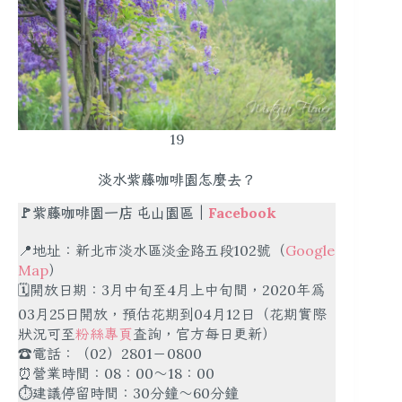
19
淡水紫藤咖啡園怎麼去？
🚩紫藤咖啡園一店 屯山園區｜
Facebook
📍地址：新北市淡水區淡金路五段102號（
Google
Map
）
🗓開放日期：3月中旬至4月上中旬間，2020年為
03月25日開放，預估花期到04月12日（花期實際
狀況可至
粉絲專頁
查詢，官方每日更新）
☎️電話：（02）2801－0800
⏰營業時間：08：00～18：00
⏱建議停留時間：30分鐘～60分鐘