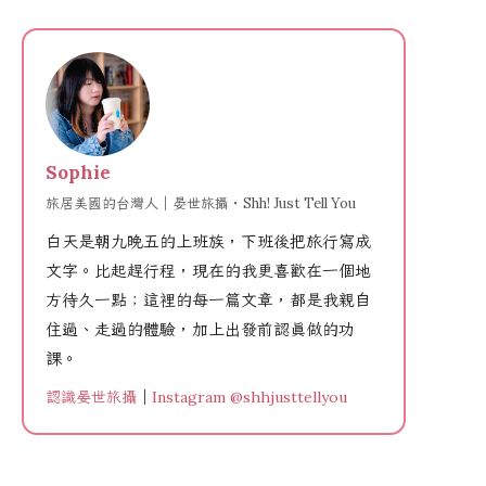
Sophie
旅居美國的台灣人｜晏世旅攝・Shh! Just Tell You
白天是朝九晚五的上班族，下班後把旅行寫成
文字。比起趕行程，現在的我更喜歡在一個地
方待久一點；這裡的每一篇文章，都是我親自
住過、走過的體驗，加上出發前認真做的功
課。
認識晏世旅攝
｜
Instagram @shhjusttellyou