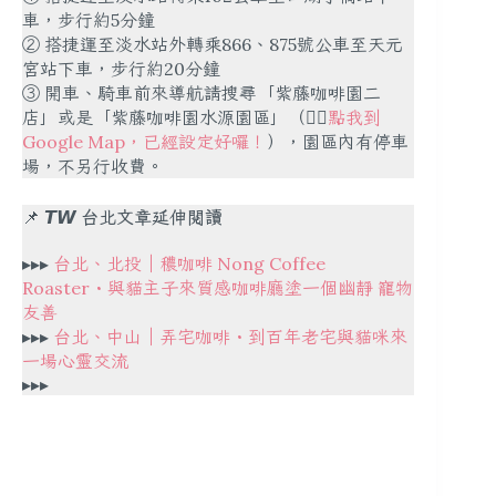
車，步行約5分鐘
② 搭捷運至淡水站外轉乘866、875號公車至天元
宮站下車，步行約20分鐘
③ 開車、騎車前來導航請搜尋「紫藤咖啡園二
店」或是「紫藤咖啡園水源園區」（👉🏻
點我到
Google Map，已經設定好囉！
），園區內有停車
場，不另行收費。
📌
𝙏𝙒 台北文章延伸閱讀
▸▸▸
台北、北投｜穠咖啡 Nong Coffee
Roaster・與貓主子來質感咖啡廳塗一個幽靜 寵物
友善
▸▸▸
台北、中山｜弄宅咖啡・到百年老宅與貓咪來
一場心靈交流
▸▸▸