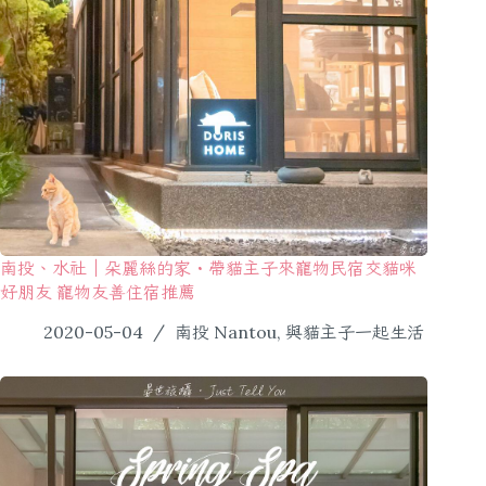
南投、水社｜朵麗絲的家・帶貓主子來寵物民宿交貓咪
好朋友 寵物友善住宿推薦
2020-05-04
南投 Nantou
,
與貓主子一起生活