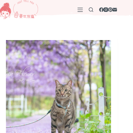
跳
至
主
要
內
容