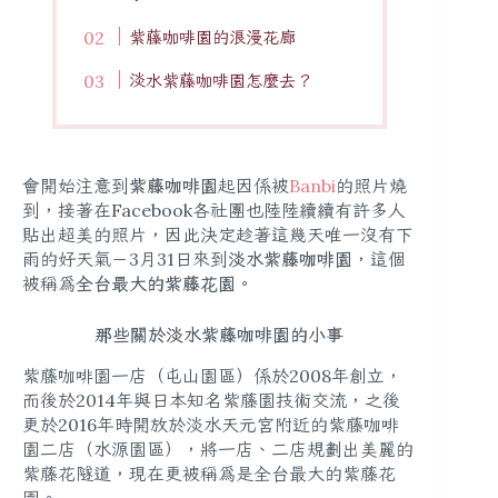
紫藤咖啡園的浪漫花廊
淡水紫藤咖啡園怎麼去？
會開始注意到
紫藤咖啡園
起因係被
Banbi
的照片燒
到，接著在Facebook各社團也陸陸續續有許多人
貼出超美的照片，因此決定趁著這幾天唯一沒有下
雨的好天氣－3月31日來到
淡水紫藤咖啡園
，這個
被稱為
全台最大的紫藤花園
。
那些關於淡水紫藤咖啡園的小事
紫藤咖啡園一店（屯山園區）係於2008年創立，
而後於2014年與日本知名紫藤園技術交流，之後
更於2016年時開放於淡水天元宮附近的紫藤咖啡
園二店（水源園區），將一店、二店規劃出美麗的
紫藤花隧道，現在更被稱為是全台最大的紫藤花