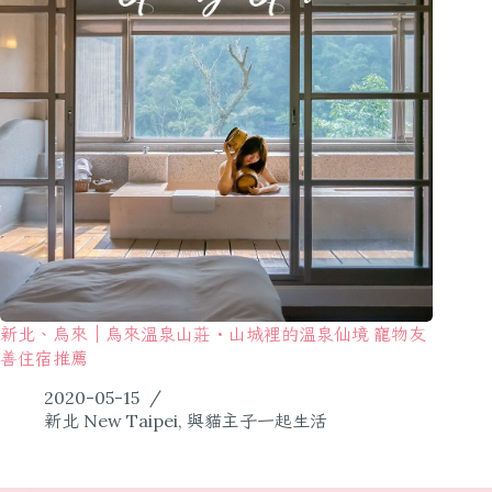
新北、烏來｜烏來溫泉山莊・山城裡的溫泉仙境 寵物友
善住宿推薦
2020-05-15
新北 New Taipei
,
與貓主子一起生活