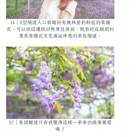
11｜S型隧道入口前剛好有幾株垂釣較低的紫藤
花，可以從這邊抓好角度往後拍，就有近在眼前的
漂亮紫藤花及充滿延伸感的紫色隧道。
12｜是說難道只有我覺得這樣一串串的很像葡萄
嗎？