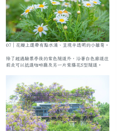
07｜花瓣上還帶有點水滴、呈現半透明的小雛菊。
除了經過驗票亭後的紫色隧道外，沿著白色廊道往
前走可以抵達咖啡廳及另一片紫藤花S型隧道。