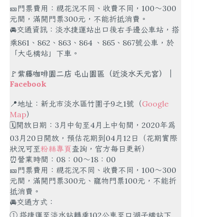
🎫門票費用：視花況不同、收費不同，100～300
元間，滿開門票300元，不能折抵消費。
🚘交通資訊：淡水捷運站出口後右手邊公車站，搭
乘861、862、863、864 、865、867號公車，於
「大屯橋站」下車。
🚩
紫藤咖啡園二店 屯山園區（近淡水天元宮）｜
Facebook
📍地址：新北市淡水區竹圍子9之1號（
Google
Map
）
🗓開放日期：3月中旬至4月上中旬間，2020年為
03月20日開放，預估花期到04月12日（花期實際
狀況可至
粉絲專頁
查詢，官方每日更新）
⏰營業時間：08：00～18：00
🎫門票費用：視花況不同、收費不同，100～300
元間，滿開門票300元、寵物門票100元，不能折
抵消費。
🚘交通方式：
① 搭捷運至淡水站轉乘102公車至口湖子橋站下