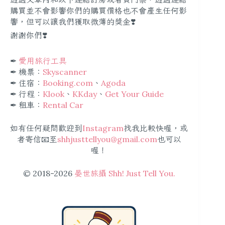
購買並不會影響你們的購買價格也不會產生任何影
響，但可以讓我們獲取微薄的獎金❣️
謝謝你們❣️
✒︎
愛用旅行工具
✒︎ 機票：
Skyscanner
✒︎ 住宿：
Booking.com
、
Agoda
✒︎ 行程：
Klook
、
KKday
、
Get Your Guide
✒︎ 租車：
Rental Car
如有任何疑問歡迎到
Instagram
找我比較快喔，或
者寄信📧至
shhjusttellyou@gmail.com
也可以
喔！
© 2018-2026
晏世旅攝 Shh! Just Tell You.