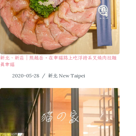
新北、新莊｜熊越岳・在幸福路上吃浮誇系叉燒肉拉麵
真幸福
2020-05-28
新北 New Taipei