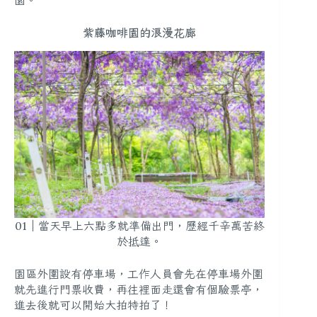
園。
紫藤咖啡園的浪漫花廊
01｜當天早上六點多就準備出門，歷經千辛萬苦終
於抵達。
園區外圍設有停車場，工作人員會先在停車場外圍
就先進行門票收費，再往裡面走還會有個驗票亭，
進去後就可以開始大拍特拍了！