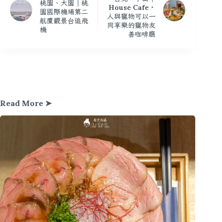
桃園、大園｜桃
House Cafe・
園國際機場第二
人與寵物可以一
航廈觀景台追飛
同享樂的寵物友
機
善咖啡廳
Read More ➤