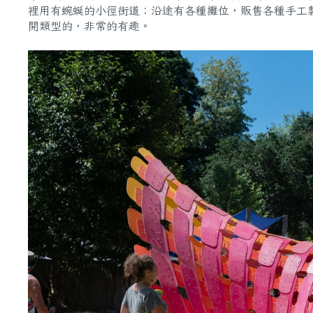
裡用有蜿蜒的小徑街道；沿途有各種攤位，販售各種手工
開類型的，非常的有趣。