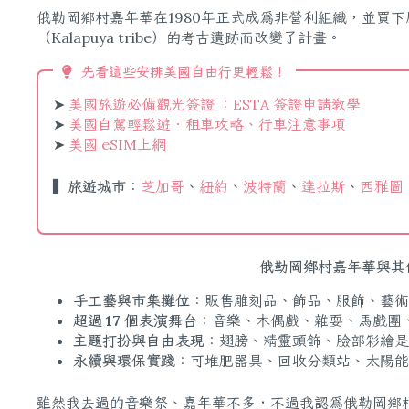
俄勒岡鄉村嘉年華在1980年正式成為非營利組織，並買
（Kalapuya tribe）的考古遺跡而改變了計畫。
先看這些安排美國自由行更輕鬆！
➤
美國旅遊必備觀光簽證 ：ESTA 簽證申請教學
➤
美國自駕輕鬆遊．租車攻略、行車注意事項
➤
美國 eSIM上網
▍旅遊城市：
芝加哥
、
紐約
、
波特蘭
、
達拉斯
、
西雅圖
俄勒岡鄉村嘉年華與其
手工藝與市集攤位
：販售雕刻品、飾品、服飾、藝
超過 17 個表演舞台
：音樂、木偶戲、雜耍、馬戲團
主題打扮與自由表現
：翅膀、精靈頭飾、臉部彩繪是
永續與環保實踐
：可堆肥器具、回收分類站、太陽能
雖然我去過的音樂祭、嘉年華不多，不過我認為俄勒岡鄉