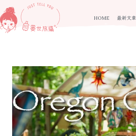
跳
至
主
HOME
最新文
要
內
容