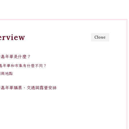
erview
Close
勒岡鄉村嘉年華是什麼？
嘉年華和市集有什麼不同？
時間與地點
俄勒岡鄉村嘉年華購票、交通與露營安排