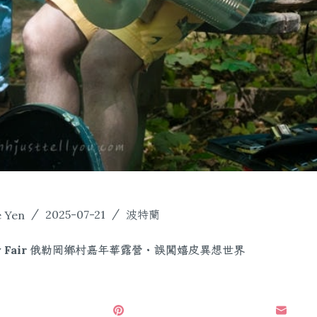
e Yen
2025-07-21
波特蘭
try Fair 俄勒岡鄉村嘉年華露營・誤闖嬉皮異想世界