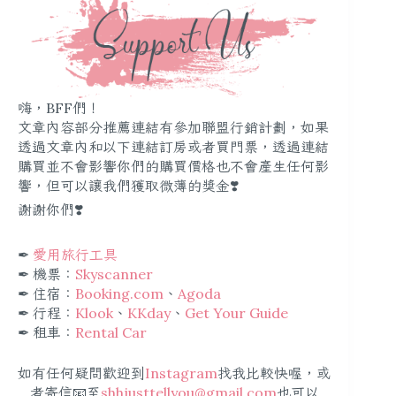
嗨，BFF們！
文章內容部分推薦連結有參加聯盟行銷計劃，如果
透過文章內和以下連結訂房或者買門票，透過連結
購買並不會影響你們的購買價格也不會產生任何影
響，但可以讓我們獲取微薄的獎金❣️
謝謝你們❣️
✒︎
愛用旅行工具
✒︎ 機票：
Skyscanner
✒︎ 住宿：
Booking.com
、
Agoda
✒︎ 行程：
Klook
、
KKday
、
Get Your Guide
✒︎ 租車：
Rental Car
如有任何疑問歡迎到
Instagram
找我比較快喔，或
者寄信📧至
shhjusttellyou@gmail.com
也可以