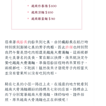
越南炸春捲＄100
越南涼麵＄100
越南雞蛋麵＄90
搭乘著
瘋船長
的船來到
七美
，由於
瘋船長
在航行時
特別提到
澎湖七美
的
芳子肉粽
，因此
許傑
也特別問
我們午餐是想吃肉粽還是
越南大骨湯麵
，這兩樣都
是七美著名的美食，實在難以抉擇，後來就決定午
餐吃
越南大骨湯麵
，準備搭船回程時再來買粽子，
兩樣都吃、不耽誤！雖然後來才發現芳子肉粽當天
並沒有營業所以沒有吃到肉粽。
騎在七美的小徑一路往上走，在遙遠的地方就看到
越南大骨湯麵繽紛的路標及七彩的店面。路標由上
而下分別寫著越南大骨湯麵、煉奶咖啡、證件拍
照，原來越南大骨湯麵也正在斜槓呢！