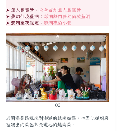
➤ 無人島露營：
全台首創無人島露營
➤ 夢幻仙境藍洞：
澎湖熱門夢幻仙境藍洞
➤
澎湖夏夜限定：
澎湖夜釣小管
02
老闆娘是遠嫁來到澎湖的越南姑娘，也因此從廚房
裡端出的菜色都是道地的越南菜。