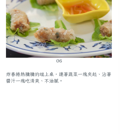
06
炸春捲熱騰騰的端上桌，連著蔬菜一塊夾起、沾著
醬汁一塊吃清爽、不油膩。