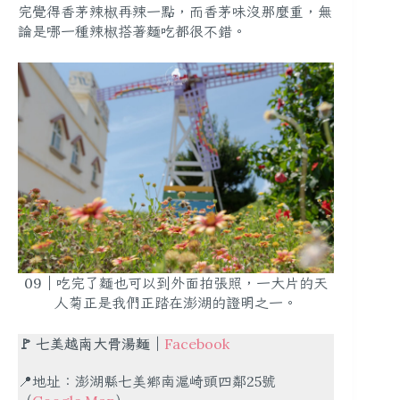
完覺得香茅辣椒再辣一點，而香茅味沒那麼重，無
論是
哪一種辣椒搭著麵吃都很不錯
。
09｜吃完了麵也可以到外面拍張照，一大片的天
人菊正是我們正踏在澎湖的證明之一。
🚩
七美越南大骨湯麵
｜
Facebook
📍地址：澎湖縣七美鄉南滬崎頭四鄰25號