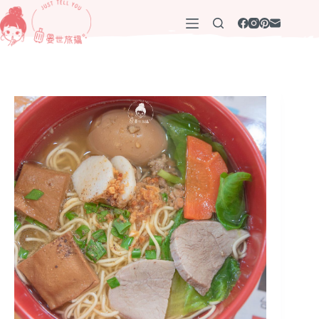
跳
至
主
要
內
容