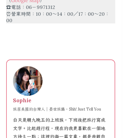
（
Google Map
）
☎️電話：06－9971312
⏰營業時間：10：00～14：00／17：00～20：
00
Sophie
旅居美國的台灣人｜晏世旅攝・Shh! Just Tell You
白天是朝九晚五的上班族，下班後把旅行寫成
文字。比起趕行程，現在的我更喜歡在一個地
方待久一點；這裡的每一篇文章，都是我親自