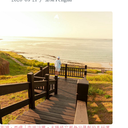
澎湖、西嶼｜內垵沙灘・太陽將它那每日僅剩的美好灑