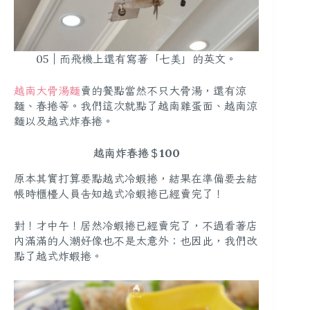
05｜而飛機上還有寫著「七美」的英文。
越南大骨湯麵
賣的餐點當然不只大骨湯，還有涼
麵、春捲等。我們這次就點了越南雞蛋面、越南涼
麵以及越式炸春捲。
越南炸春捲＄100
原本其實打算要點越式冷蝦捲，結果在準備要去結
帳時櫃檯人員告知越式冷蝦捲已經賣完了！
對！才中午！居然冷蝦捲已經賣完了，不過看著店
內滿滿的人潮好像也不是太意外；也因此，我們改
點了越式炸蝦捲。