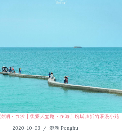
澎湖、白沙｜後寮天堂路・在海上蜿蜒曲折的浪漫小路
2020-10-03
澎湖 Penghu