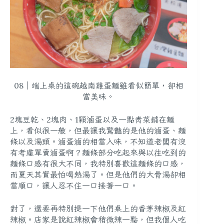
08｜端上桌的這碗越南雞蛋麵雖看似簡單，卻相
當美味。
2塊豆乾、2塊肉、1顆滷蛋以及一點青菜鋪在麵
上，看似很一般，但最讓我驚豔的是他的滷蛋、麵
條以及湯頭。滷蛋滷的相當入味，不知道老闆有沒
有考慮單賣滷蛋啊？麵條部分吃起來與以往吃到的
麵條口感有很大不同，我特別喜歡這麵條的口感，
而夏天其實最怕喝熱湯了。但是他們的大骨湯卻相
當順口，讓人忍不住一口接著一口。
對了，還要再特別提一下他們桌上的
香茅辣椒
及
紅
辣椒
。店家是說紅辣椒會稍微辣一點，但我個人吃