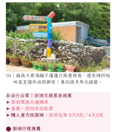
01｜越南大骨湯麵不僅僅只販售熱食，還有煉奶咖
啡甚至證件拍照都有！真的很多角化經營。
自由行必買｜澎湖交通票券推薦
➤
澎湖環島必備機車
➤
嘉義－澎湖來回船票
➤
懶人省力玩澎湖：
澎湖包車 3天2夜／4天3夜
⬤
澎湖行程推薦