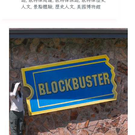
遊
,
底特律周邊
,
底特律旅遊
,
底特律歷史
人文
,
景點體驗
,
歷史人文
,
美國博物館