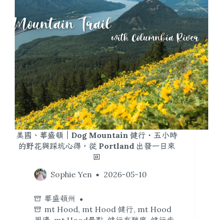
美國、華盛頓｜Dog Mountain 健行・五小時
的野花與踩坑心得，從 Portland 出發一日來
回
Sophie Yen
2026-05-10
華盛頓州
mt Hood
,
mt Hood 健行
,
mt Hood