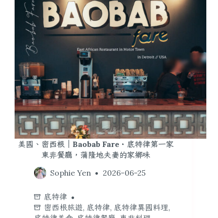
美國、密西根｜Baobab Fare・底特律第一家
東非餐廳，蒲隆地夫妻的家鄉味
Sophie Yen
2026-06-25
底特律
密西根旅遊
,
底特律
,
底特律異國料理
,