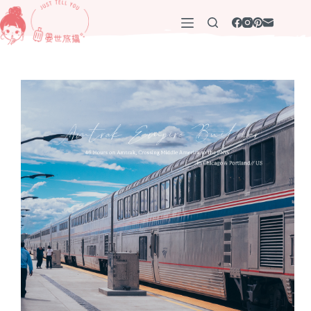
跳
至
主
要
內
容