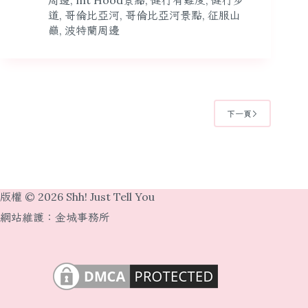
周邊
,
mt Hood景點
,
健行有難度
,
健行步
道
,
哥倫比亞河
,
哥倫比亞河景點
,
征服山
巔
,
波特蘭周邊
下一頁
版權 © 2026 Shh! Just Tell You
網站維護：
金城事務所