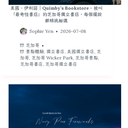
美國、伊利諾｜Quimby’s Bookstore・被叫
「最奇怪書店」的芝加哥獨立書店，每個擺設
都精挑細選
Sophie Yen
2026-07-08
芝加哥
景點體驗
,
獨立書店
,
美國獨立書店
,
芝
加哥
,
芝加哥 Wicker Park
,
芝加哥景點
,
芝加哥書店
,
芝加哥獨立書店