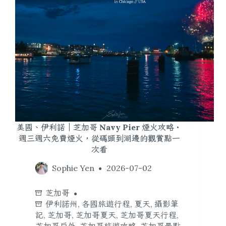
美國、伊利諾｜芝加哥 Navy Pier 煙火攻略・
週三週六免費煙火，從碼頭到湖邊的觀賞點一
次看
Sophie Yen
2026-07-02
芝加哥
伊利諾州
,
各國旅遊行程
,
夏天
,
攝影筆
記
,
芝加哥
,
芝加哥夏天
,
芝加哥夏天行程
,