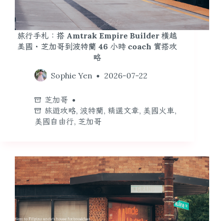
旅行手札：搭 Amtrak Empire Builder 橫越
美國・芝加哥到波特蘭 46 小時 coach 實搭攻
略
Sophie Yen
2026-07-22
芝加哥
旅遊攻略
,
波特蘭
,
精選文章
,
美國火車
,
美國自由行
,
芝加哥