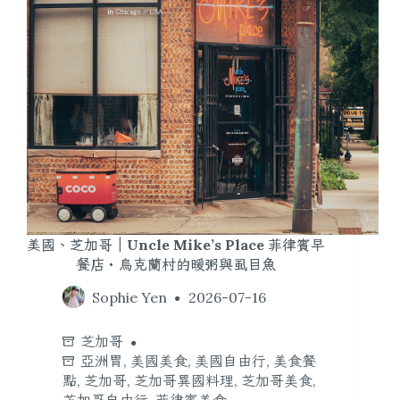
美國、芝加哥｜Uncle Mike’s Place 菲律賓早
餐店・烏克蘭村的暖粥與虱目魚
Sophie Yen
2026-07-16
芝加哥
亞洲胃
,
美國美食
,
美國自由行
,
美食餐
點
,
芝加哥
,
芝加哥異國料理
,
芝加哥美食
,