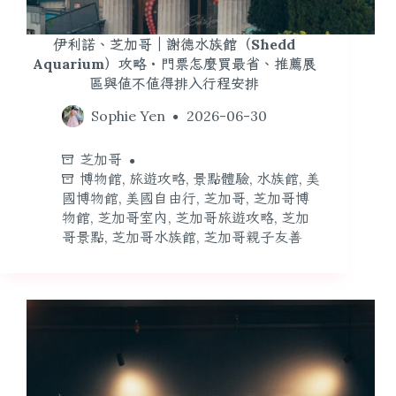
伊利諾、芝加哥｜謝德水族館（Shedd
Aquarium）攻略・門票怎麼買最省、推薦展
區與值不值得排入行程安排
Sophie Yen
2026-06-30
芝加哥
博物館
,
旅遊攻略
,
景點體驗
,
水族館
,
美
國博物館
,
美國自由行
,
芝加哥
,
芝加哥博
物館
,
芝加哥室內
,
芝加哥旅遊攻略
,
芝加
哥景點
,
芝加哥水族館
,
芝加哥親子友善