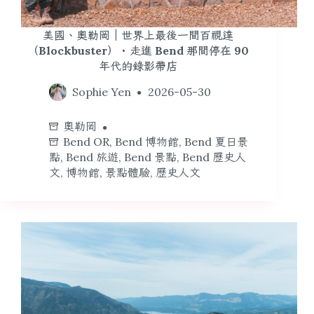
美國、奧勒岡｜世界上最後一間百視達
（Blockbuster）・走進 Bend 那間停在 90
年代的錄影帶店
Sophie Yen
2026-05-30
奧勒岡
Bend OR
,
Bend 博物館
,
Bend 夏日景
點
,
Bend 旅遊
,
Bend 景點
,
Bend 歷史人
文
,
博物館
,
景點體驗
,
歷史人文