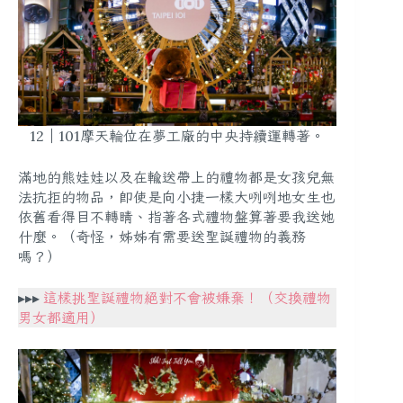
12｜101摩天輪位在夢工廠的中央持續運轉著。
滿地的熊娃娃以及在輸送帶上的禮物都是女孩兒無
法抗拒的物品，即使是向小捷一樣大咧咧地女生也
依舊看得目不轉睛、指著各式禮物盤算著要我送她
什麼。（奇怪，姊姊有需要送聖誕禮物的義務
嗎？）
▸▸▸
這樣挑聖誕禮物絕對不會被嫌棄！（交換禮物
男女都適用）