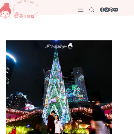
跳
至
主
要
內
容