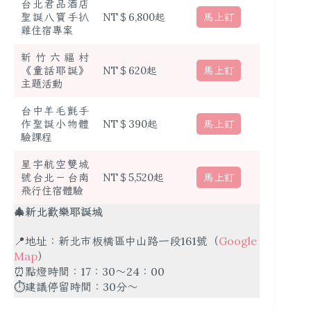
台北君品酒店
馬上訂
聖誕八寶手扒
NT＄6,800起
雞住宿專案
新竹六福村
馬上訂
《童話耶誕》
NT＄620起
主題活動
台中羊毛氈手
馬上訂
作聖誕小物體
NT＄390起
驗課程
星宇航空雙城
馬上訂
號台北－台南
NT＄5,520起
飛行住宿體驗
🎄新北歡樂耶誕城
📍地址：新北市板橋區中山路一段161號（
Google
Map
）
⏰點燈時間：17：30～24：00
⏱建議停留時間：30分～