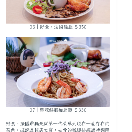
06｜野食。法國雞腿 ＄350
07｜蒜辣鮮蝦細扁麵 ＄330
野食。法國雞腿
是從第一代菜單到現在一直存在的
菜色，據說是鎮店之寶。去骨的雞腿排經過特調降