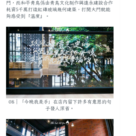
門，而和平青鳥係由青鳥文化制作與達永建設合作
耗資5千萬打造紅磚玻璃幾何建築，打開大門就能
夠感受到『溫度』。
08｜「今晚我是手」在店內留下許多有意思的句
子發人深省。