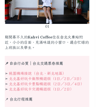
01
剛開幕不久的
Kahvi Coffee
位在
台北火車站
附
近，小小的店面、充滿味道的小窗口，適合忙碌的
上班族以及學生。
📌 自由行必買｜台北交通票券推薦
➣
桃園機場接送（台北、新北地區）
➣
北北基好玩卡無限暢遊版（1日／2日／3日）
➣
北北基好玩卡景點暢遊版（2日／3日／4日）
➣
北北基好玩卡交通暢遊版（1日／2日）
📌
台北行程推薦