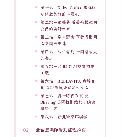
第一站－Kahvi Coffee 來杯咖
啡開啟美好的早晨吧！
第二站－飛機巷 看著飛機飛向
我們的美好未來
第三站－樂。野食 享受老闆用
心烹調的美味
第四站－和平青鳥 一間會消失
的書店
第五站－台北101 耶誕禮物夢
工廠
第六站－BELLAVITA 貴婦百
貨 泰迪熊城堡滿足少女心
第七站－統一時代百貨 愛．
Sharing 美國拉斯維加斯賭城
繽紛世界
第八站－新北歡樂耶誕城
全台聖誕節活動整理推薦