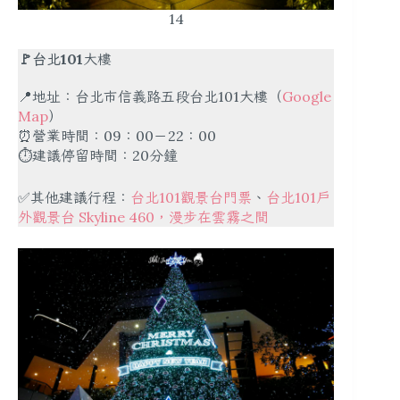
14
🚩台北101
大樓
📍地址：台北市信義路五段台北101大樓（
Google
Map
）
⏰營業時間：09：00－22：00
⏱建議停留時間：20分鐘
✅其他建議行程：
台北101觀景台門票
、
台北101戶
外觀景台 Skyline 460，漫步在雲霧之間