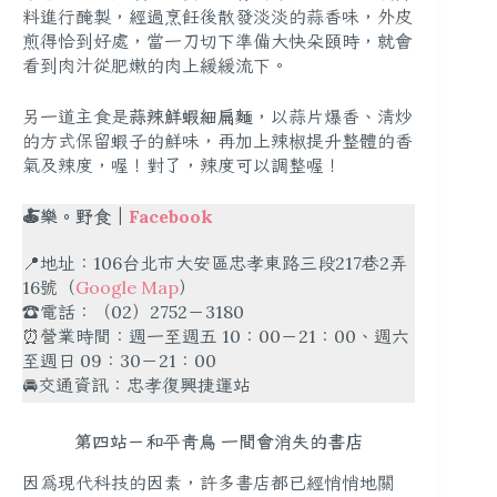
料進行醃製，經過烹飪後散發淡淡的蒜香味，外皮
煎得恰到好處，當一刀切下準備大快朵頤時，就會
看到肉汁從肥嫩的肉上緩緩流下。
另一道主食是
蒜辣鮮蝦細扁麵
，以蒜片爆香、清炒
的方式保留蝦子的鮮味，再加上辣椒提升整體的香
氣及辣度，喔！對了，辣度可以調整喔！
🍝樂。野食｜
Facebook
📍地址：106台北市大安區忠孝東路三段217巷2弄
16號（
Google Map
）
☎️電話：（02）2752－3180
⏰營業時間：週一至週五 10：00－21：00、週六
至週日 09：30－21：00
🚘交通資訊：忠孝復興捷運站
第四站－和平青鳥 一間會消失的書店
因為現代科技的因素，許多書店都已經悄悄地關