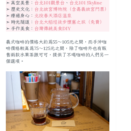
➣ 高空美景：
台北101觀景台
、
台北101 Skyline
➣ 歷史文化：
台北故宮博物院（含嘉義故宮門票）
➣ 療癒身心：
北投春天酒店溫泉
➣ 時光隧道：
台北大稻埕徒步懷舊之旅（免費）
➣ 手作美食：
台灣傳統美食DIY
義式咖啡的價格大約為55～105元之間，而手沖咖
啡價格較高為75～125元之間，除了咖啡外也有販
售兩款水果茶跟可可，提供了不喝咖啡的人們另一
個選項。