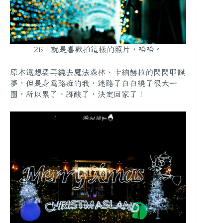
26｜就是喜歡拍這樣的照片，哈哈。
原本還想要再繞去魔法森林、卡納赫拉的閃閃耶誕
夢，但是身為路痴的我，迷路了白白繞了很大一
圈，所以累了、腳酸了，決定回家了！