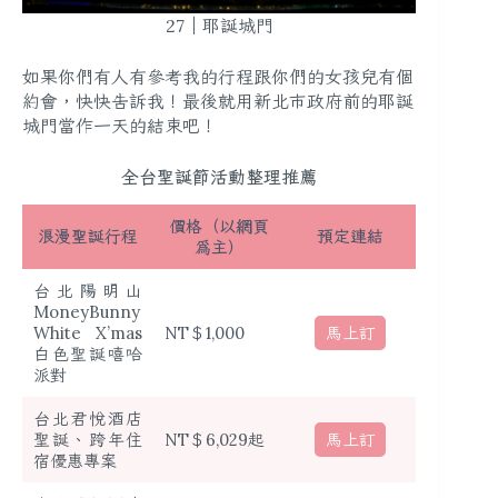
27｜耶誕城門
如果你們有人有參考我的行程跟你們的女孩兒有個
約會，快快告訴我！最後就用新北市政府前的耶誕
城門當作一天的結束吧！
全台聖誕節活動整理推薦
價格（以網頁
浪漫聖誕行程
預定連結
為主）
台北陽明山
MoneyBunny
馬上訂
White X’mas
NT＄1,000
白色聖誕嘻哈
派對
台北君悅酒店
馬上訂
聖誕、跨年住
NT＄6,029起
宿優惠專案