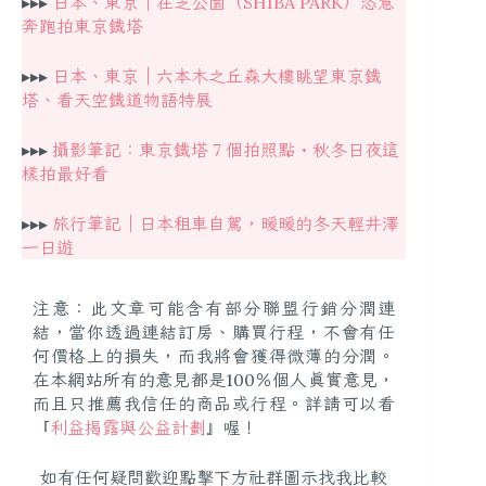
▸▸▸
日本、東京｜在芝公園（SHIBA PARK）恣意
奔跑拍東京鐵塔
▸▸▸
日本、東京｜六本木之丘森大樓眺望東京鐵
塔、看天空鐵道物語特展
▸▸▸
攝影筆記：東京鐵塔 7 個拍照點・秋冬日夜這
樣拍最好看
▸▸▸
旅行筆記｜日本租車自駕，暖暖的冬天輕井澤
一日遊
注意：此文章可能含有部分聯盟行銷分潤連
結，當你透過連結訂房、購買行程，不會有任
何價格上的損失，而我將會獲得微薄的分潤。
在本網站所有的意見都是100％個人真實意見，
而且只推薦我信任的商品或行程。詳請可以看
『
利益揭露與公益計劃
』喔！
如有任何疑問歡迎點擊下方社群圖示找我比較