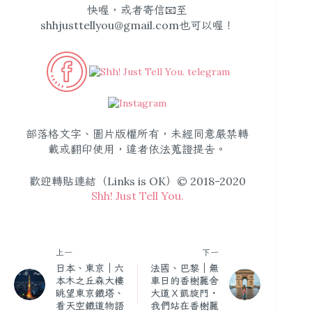
快喔，或者寄信📧至
shhjusttellyou@gmail.com
也可以喔！
部落格文字、圖片版權所有，未經同意嚴禁轉
載或翻印使用，違者依法蒐證提告。
歡迎轉貼連結（Links is OK）© 2018-2020
Shh! Just Tell You.
上一
下一
日本、東京｜六
法國、巴黎｜無
本木之丘森大樓
車日的香榭麗舍
眺望東京鐵塔、
大道Ｘ凱旋門・
看天空鐵道物語
我們站在香榭麗