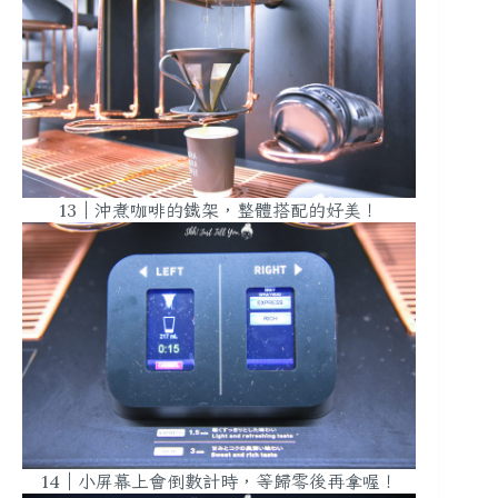
13｜沖煮咖啡的鐵架，整體搭配的好美！
14｜小屏幕上會倒數計時，等歸零後再拿喔！