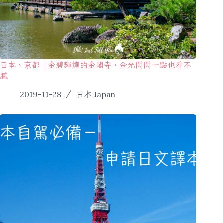
日本、京都｜金碧輝煌的金閣寺・金光閃閃一點也看不
膩
2019-11-28
日本 Japan