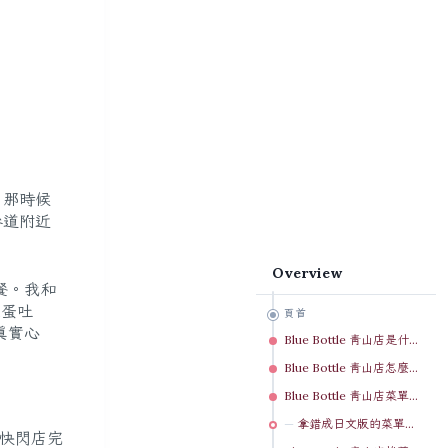
，那時候
參道附近
Overview
早餐。我和
梨蛋吐
頁首
真實心
Blue Bottle 青山店是什麼？跟台灣快閃店差在哪
Blue Bottle 青山店怎麼去？表參道站 A4 出口的隱藏入口
Blue Bottle 青山店菜單與店內空間
拿錯成日文版的菜單糗事
的快閃店完