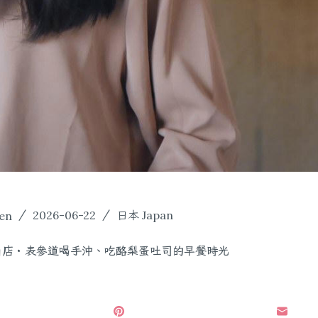
Yen
2026-06-22
日本 Japan
e 青山店・表參道喝手沖、吃酪梨蛋吐司的早餐時光