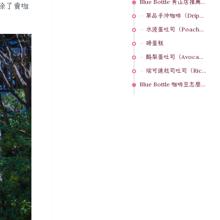
Blue Bottle 青山店推薦早餐：手沖、酪梨蛋吐司、起司吐司
樓，除了賣咖
單品手沖咖啡（Drip－Single）¥550
水波蛋吐司（Poached Egg Toast）¥850
磅蛋糕
酪梨蛋吐司（Avocado Toast）¥700
瑞可達起司吐司（Ricotta Cheese and Seasonal Jam Toast）¥450
Blue Bottle 咖啡豆怎麼選？帶回台灣的口味參考