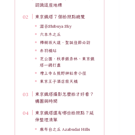
認識這座地標
東京鐵塔 7 個拍照點總覽
澀谷Shibuya Sky
六本木之丘
櫸樹坂大道．聖誕佳節必訪
赤羽橋站
芝公園．秋季銀杏林、東京鐵
塔一網打盡
增上寺＆熊野神社旁小徑
東京王子酒店前天橋
東京鐵塔攝影怎麼拍才好看？
構圖與時間
東京鐵塔還有哪些拍照點？延
伸整理清單
麻布台之丘 Azabudai Hills