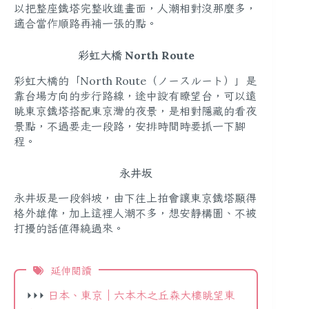
以把整座鐵塔完整收進畫面，人潮相對沒那麼多，
適合當作順路再補一張的點。
彩虹大橋 North Route
彩虹大橋的「North Route（ノースルート）」是
靠台場方向的步行路線，途中設有瞭望台，可以遠
眺東京鐵塔搭配東京灣的夜景，是相對隱藏的看夜
景點，不過要走一段路，安排時間時要抓一下腳
程。
永井坂
永井坂是一段斜坡，由下往上拍會讓東京鐵塔顯得
格外雄偉，加上這裡人潮不多，想安靜構圖、不被
打擾的話值得繞過來。
延伸閱讀
⏵⏵⏵
日本、東京｜六本木之丘森大樓眺望東