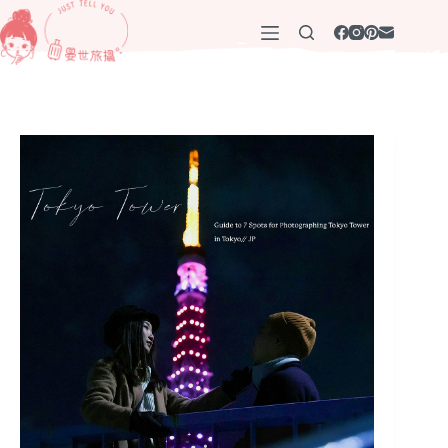
跳
至
主
要
內
容