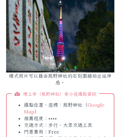
橫式照片可以藉由熊野神社的石刻圍牆拍出延伸
感。
增上寺（熊野神社）旁小徑攝點資訊
攝點位置、座標：熊野神社（
Google
Map
）
推薦程度：⭑⭑⭑⭑
交通方式：步行、大眾交通工具
門票費用：Free