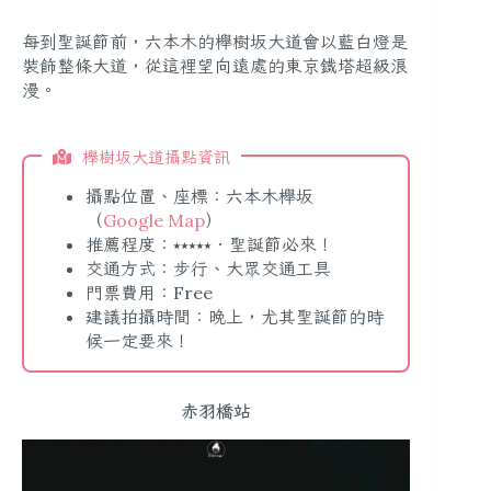
每到聖誕節前，六本木的櫸樹坂大道會以藍白燈是
裝飾整條大道，從這裡望向遠處的東京鐵塔超級浪
漫。
櫸樹坂大道攝點資訊
攝點位置、座標：六本木櫸坂
（
Google Map
）
推薦程度：⭑⭑⭑⭑⭑．聖誕節必來！
交通方式：步行、大眾交通工具
門票費用：Free
建議拍攝時間：晚上，尤其聖誕節的時
候一定要來！
赤羽橋站