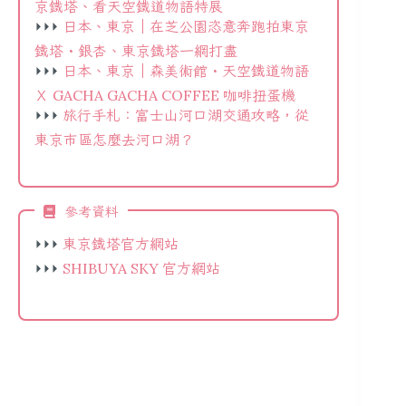
京鐵塔、看天空鐵道物語特展
⏵⏵⏵
日本、東京｜在芝公園恣意奔跑拍東京
鐵塔・銀杏、東京鐵塔一網打盡
⏵⏵⏵
日本、東京｜森美術館・天空鐵道物語
Ｘ GACHA GACHA COFFEE 咖啡扭蛋機
⏵⏵⏵
旅行手札：富士山河口湖交通攻略，從
東京市區怎麼去河口湖？
參考資料
⏵⏵⏵
東京鐵塔官方網站
⏵⏵⏵
SHIBUYA SKY 官方網站