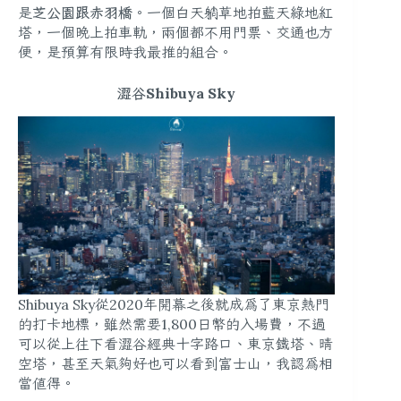
是
芝公園跟赤羽橋
。一個白天躺草地拍藍天綠地紅
塔，一個晚上拍車軌，兩個都不用門票、交通也方
便，是預算有限時我最推的組合。
澀谷Shibuya Sky
Shibuya Sky從2020年開幕之後就成為了東京熱門
的打卡地標，雖然需要1,800日幣的入場費，不過
可以從上往下看澀谷經典十字路口、東京鐵塔、晴
空塔，甚至天氣夠好也可以看到富士山，我認為相
當值得。