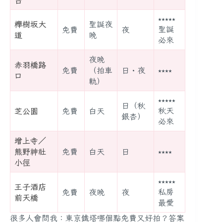
⭑⭑⭑⭑⭑
櫸樹坂大
聖誕夜
聖誕
免費
夜
道
晚
必來
夜晚
赤羽橋路
免費
（拍車
日・夜
⭑⭑⭑⭑
口
軌）
⭑⭑⭑⭑⭑
日（秋
秋天
芝公園
免費
白天
銀杏）
必來
增上寺／
熊野神社
免費
白天
日
⭑⭑⭑⭑
小徑
⭑⭑⭑⭑⭑
王子酒店
私房
免費
夜晚
夜
前天橋
最愛
很多人會問我：東京鐵塔哪個點免費又好拍？答案