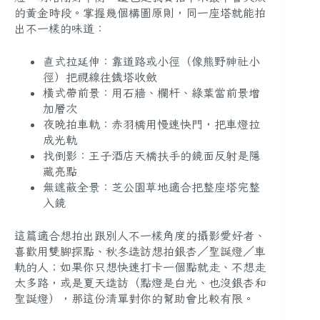
的黃金時段。掌握幾個構圖原則，同一座塔就能拍
出不一樣的味道：
直式拉延伸：靠道路或小徑（像熊野神社小
徑）把視線往鐵塔收斂
橫式帶前景：用石牆、欄杆、綠葉當前景增
加層次
夜晚拍車軌：赤羽橋用慢速快門，把車燈拉
成光軌
找倒影：王子酒店天橋扶手的鏡面反射是隱
藏亮點
無遮蔽全景：芝公園草地適合把整座塔完整
入鏡
這篇適合想拍出跟別人不一樣角度的攝影愛好者、
喜歡用雙腳探點、秋冬造訪想拍銀杏／聖誕燈／車
軌的人；如果你只想快速打卡一個點就走、不想走
太多路，或是夏天造訪（點燈是白光、也沒銀杏和
聖誕燈），那這份清單對你的幫助會比較有限。