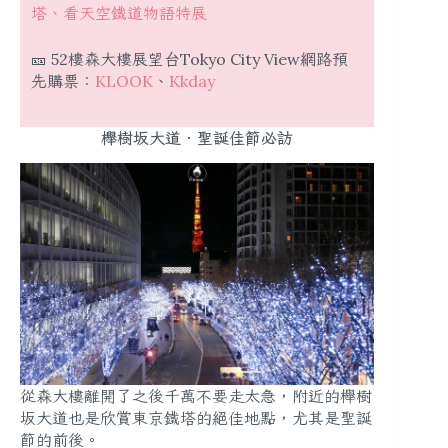
塔、看天空鐵道物語特展
🎫 52樓森大樓展望台Tokyo City View網路預
先購票：
KLOOK
、
Kkday
櫸樹坂大道．聖誕佳節必訪
從森大樓離開了之後千萬不要走太急，附近的櫸樹
坂大道也是欣賞東京鐵塔的絕佳地點，尤其是聖誕
節的前後。