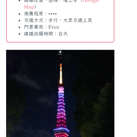
攝點位置、座標：增上寺（
Google
Map
）
推薦程度：⭑⭑⭑⭑
交通方式：步行、大眾交通工具
門票費用：Free
建議拍攝時間：白天