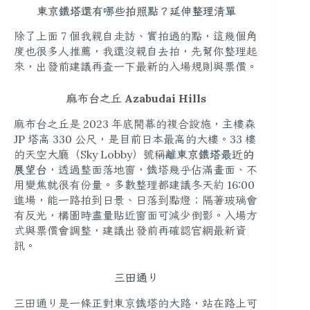
東京鐵塔還有哪些拍照點？延伸整理清單
除了上面 7 個我親自走訪、實拍過的點，這幾個角
度也很多人推薦，我還沒親自去拍，先幫你整理起
來，出發前建議再查一下最新的入場規則與票價。
麻布台之丘 Azabudai Hills
麻布台之丘是 2023 年底開幕的複合設施，主樓森
JP 塔高 330 公尺，是目前日本最高的大樓。33 樓
的天空大廳（Sky Lobby）號稱
離東京鐵塔最近的
展望台
，透過整面落地窗，鐵塔幾乎佔滿畫面、不
用變焦就很有份量。多數整理都建議冬天約 16:00
進場，能一路拍到日景、日落到點燈；隔著玻璃會
有反光，構圖時盡量貼近窗面可減少倒影。入場方
式與票價會調整，建議出發前再確認官網最新資
訊。
三田通り
三田通り是一條正對東京鐵塔的大路，站在路上可