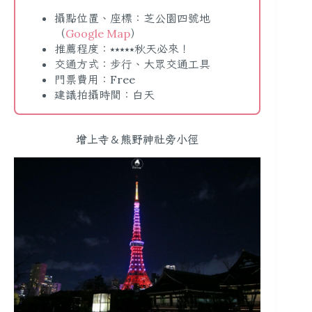
攝點位置、座標：芝公園四號地
（
Google Map
）
推薦程度：⭑⭑⭑⭑⭑秋天必來！
交通方式：步行、大眾交通工具
門票費用：Free
建議拍攝時間：白天
增上寺＆熊野神社旁小徑