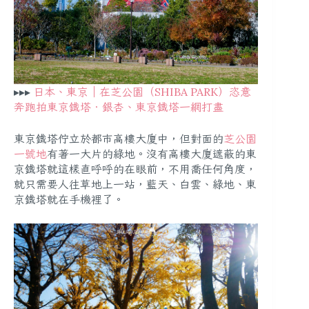
▸▸▸
日本、東京｜在芝公園（SHIBA PARK）恣意
奔跑拍東京鐵塔．銀杏、東京鐵塔一網打盡
東京鐵塔佇立於都市高樓大廈中，但對面的
芝公園
一號地
有著一大片的綠地。沒有高樓大廈遮蔽的東
京鐵塔就這樣直呼呼的在眼前，不用喬任何角度，
就只需要人往草地上一站，藍天、白雲、綠地、東
京鐵塔就在手機裡了。