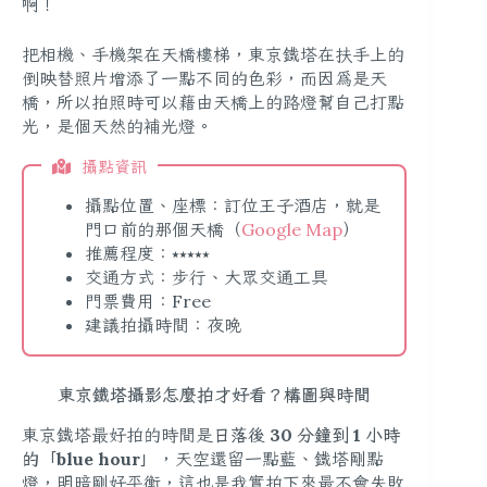
啊！
把相機、手機架在天橋樓梯，東京鐵塔在扶手上的
倒映替照片增添了一點不同的色彩，而因為是天
橋，所以拍照時可以藉由天橋上的路燈幫自己打點
光，是個天然的補光燈。
攝點資訊
攝點位置、座標：訂位王子酒店，就是
門口前的那個天橋（
Google Map
）
推薦程度：⭑⭑⭑⭑⭑
交通方式：步行、大眾交通工具
門票費用：Free
建議拍攝時間：夜晚
東京鐵塔攝影怎麼拍才好看？構圖與時間
東京鐵塔最好拍的時間是
日落後 30 分鐘到 1 小時
的「blue hour」
，天空還留一點藍、鐵塔剛點
燈，明暗剛好平衡，這也是我實拍下來最不會失敗