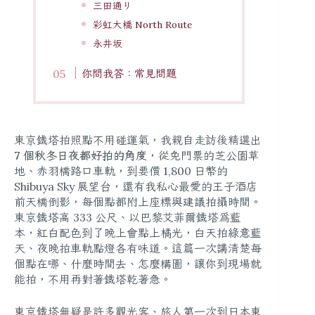
三田通り
彩虹大橋 North Route
永井坂
你問我答：常見問題
東京鐵塔拍照點不用碰運氣，我親自走訪後精選出
7 個秋冬日夜都好拍的角度
，從免門票的芝公園草
地、赤羽橋路口車軌，到要價 1,800 日幣的
Shibuya Sky 展望台，還有我私心最愛的王子酒店
前天橋倒影，每個點都附上座標與建議拍攝時間。
東京鐵塔高 333 公尺、以巴黎艾菲爾鐵塔為藍
本，紅白配色到了晚上會點上橘光，白天拍綠意藍
天、夜晚拍車軌點燈各有味道。這篇一次講清楚每
個點在哪、什麼時間去、怎麼構圖，讓你到現場就
能拍，不用再對著鐵塔乾著急。
東京鐵塔無疑是許多觀光客、旅人第一次到日本東