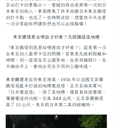
京必打卡的景點之一，曾經的我也是那第一次到日
本東京的旅人，事前搜集了許多拍攝日本東京鐵塔
的打卡點，也花了一些時間走訪，想當然今天也要
一次分享給你們讓你們也可以去踩點囉！
東京鐵塔要去哪拍才好看？先認識這座地標
「東京鐵塔到底要站哪裡拍才好看？」這是第一次
去東京的人最常卡住的問題。答案是先挑對距離和
時間，同一座塔在芝公園草地、在赤羽橋路口、在
天橋扶手上，會拍出完全不同的三種味道。
東京鐵塔
是位於東京港區、1958 年以法國艾菲爾
鐵塔為藍本打造的地標電波塔，正式名稱其實叫
「日本電波塔」，除了是地標，還肩負放送電視、
廣播電波的功能。它高
333 公尺
，比艾菲爾鐵塔
高了 13 公尺，是目前日本第二高的結構物。