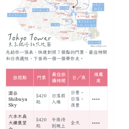
先給你一張表，快速對照 7 個點的門票、最佳時間
和日夜適性，下面再一個一個帶你走。
最佳拍
推薦
拍照點
門票
日／夜
攝時間
度
日景・
澀谷
$420
日落前
日落・
⭑⭑⭑⭑
Shibuya
起
入場
Sky
夜景
六本木森
$420
午後待
大樓展望
全天
⭑⭑⭑⭑
起
到晚上
台