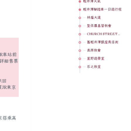
輕井澤天氣
輕井澤腳踏車一日遊行程
林蔭大道
聖保羅基督教會
CHURCH STREET商場
舊輕井澤銀座商店街
高原教會
R車站前
星野遊學堂
，詳細售票
石之教堂
來回
JR東京
京搭乘高