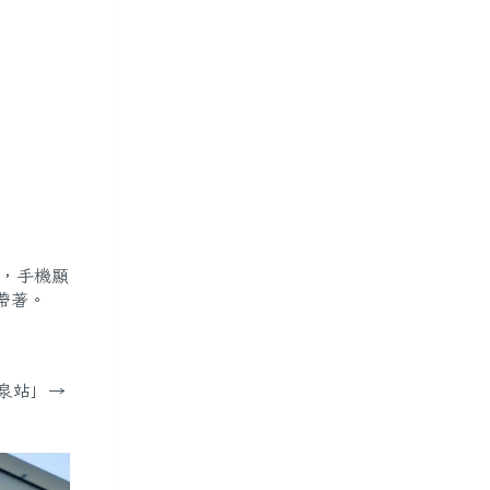
去，手機顯
帶著。
溫泉站」→