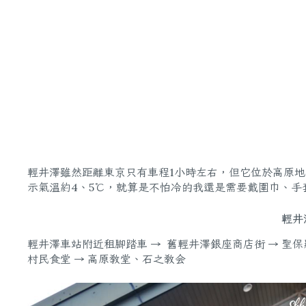
輕井澤雖然距離東京只有車程1小時左右，但它位於高原地
示氣溫約4、5℃，就算是不怕冷的我還是需要戴圍巾、
輕井
輕井澤車站附近租腳踏車 → 舊輕井澤銀座商店街 → 聖保
村民食堂 → 高原教堂、石之教会