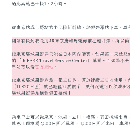
過比高速巴士快1～2小時。
從東京站或上野站乘坐北陸新幹線，於輕井澤站下車，車程約
剛剛有提到我是用
JR東京廣域周遊券
前往輕井澤，所以簡
JR東京廣域周遊券只能在日本國內購買，如果第一天就想使
的「JR EASR Travel Service Center」
車站可以看
官方網站
。
​JR東京廣域周遊券​為一張三日券，須於連續三日內使用，
（11,820日圓）就已經值回票價了，更何況還可以從成
廣域周遊券​是絕對值回票價！
乘坐巴士可以從東京、池袋、立川、橫濱、羽田機場出發
速巴士價格為2,500日圓／單程、4,500日圓／來回，車程