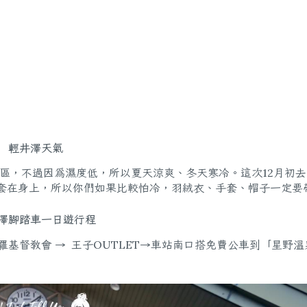
輕井澤天氣
區，不過因為濕度低，所以夏天涼爽、冬天寒冷。這次12月初
手套在身上，所以你們如果比較怕冷，羽絨衣、手套、帽子一定要
澤腳踏車一日遊行程
羅基督教會 → 王子OUTLET→車站南口搭免費公車到「星野