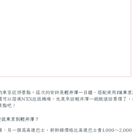
的東京近郊景點。這次的安排是
輕井澤一日遊
，搭配使用
JR東
可以搭乘N’EX往返機場，光是來回輕井澤一趟就值回票價了，
景點吧！
麼從東京到輕井澤？
另一個為高速巴士，新幹線價格比高速巴士貴1,000～2,00