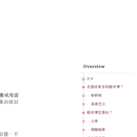
Overview
頁首
怎麼從東京到輕井澤？
京廣域周遊
新幹線
真的很划
高速巴士
輕井澤怎麼玩？
公車
租腳踏車
0日圓，不