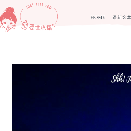
跳
至
主
HOME
最新文
要
內
容