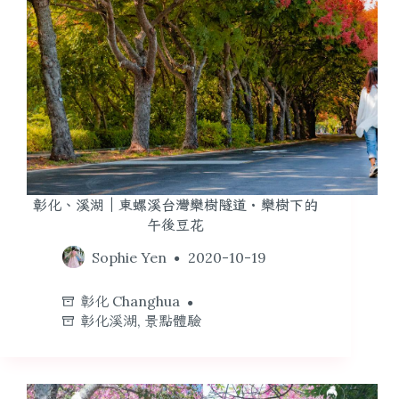
彰化、溪湖｜東螺溪台灣欒樹隧道・欒樹下的
午後豆花
Sophie Yen
2020-10-19
彰化 Changhua
彰化溪湖
,
景點體驗