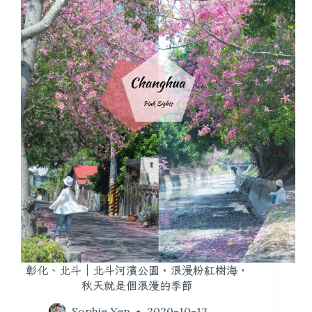
彰化、北斗｜北斗河濱公園・浪漫粉紅樹海，
秋天就是個浪漫的季節
Sophie Yen
2020-10-13