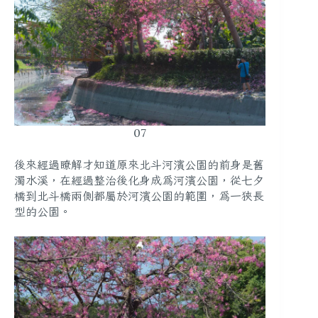
07
後來經過瞭解才知道原來北斗河濱公園的前身是舊
濁水溪，在經過整治後化身成為河濱公園，從七夕
橋到北斗橋兩側都屬於河濱公園的範圍，為一狹長
型的公園。