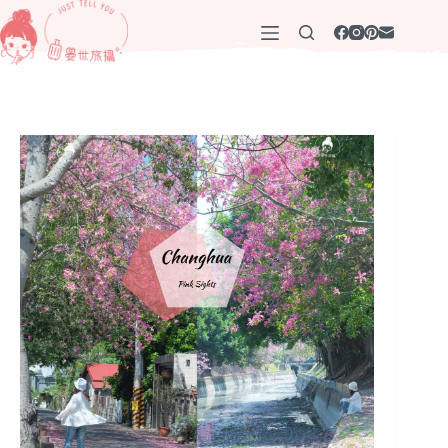
跳
至
主
要
內
容