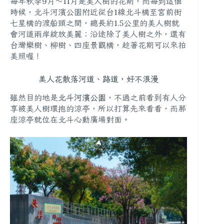
每年秋季9月～11月是美人樹的花期，而每到這個
時候，北斗河濱公園附近從台1線北斗橋至宮前街
七星橋的渡船頭之間，總長約1.5公里的美人樹就
會河道兩岸綻放美麗；沿途除了美人樹之外，還有
台灣欒樹、柳樹、四座景觀橋，趁著花期可以來拍
美照喔！
美人花散落河道、路道，好不浪漫
雖然目的地是
北斗河濱公園
，不過之前看到有人分
享被美人樹環抱的涼亭，所以打算先來看看，而那
座涼亭就位在北斗心動廣場對面。