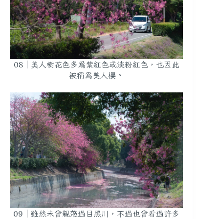
08｜美人樹花色多為紫紅色或淡粉紅色，也因此
被稱為美人櫻。
09｜雖然未曾親蒞過目黑川，不過也曾看過許多