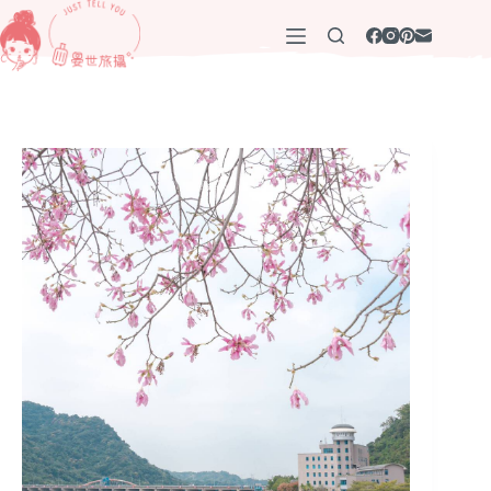
跳
至
主
要
內
容