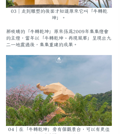
03｜走到雕塑的後面才知道原來它叫「牛轉乾
坤」。
那吸睛的「牛轉乾坤」原來係為2009年集集燈會
的主燈，當年以「牛轉乾坤・再現風華」呈現出九
二一地震過後，集集重建的成果。
04｜在「牛轉乾坤」旁有個觀景台，可以有更佳