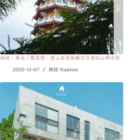
南投、魚池｜慈恩塔・登上高塔鳥瞰日月潭的山明水秀
2020-11-07
南投 Nantou