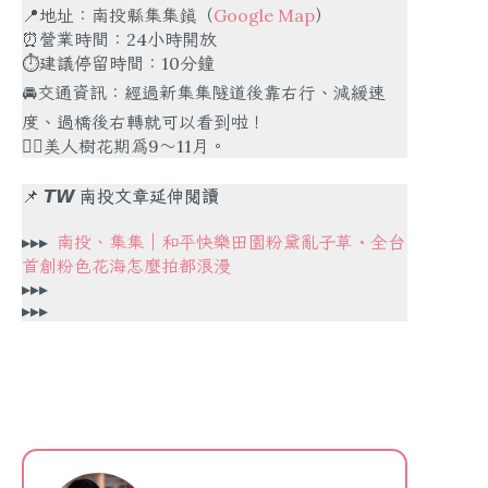
📍地址：南投縣集集鎮（
Google Map
）
⏰營業時間：24小時開放
⏱建議停留時間：10分鐘
🚘交通資訊：經過新集集隧道後靠右行、減緩速
度、過橋後右轉就可以看到啦！
✍🏻美人樹花期為9～11月。
📌
𝙏𝙒 南投文章延伸閱讀
▸▸▸
南投、集集｜和平快樂田園粉黛亂子草・全台
首創粉色花海怎麼拍都浪漫
▸▸▸
▸▸▸