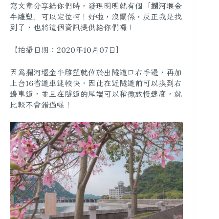
寫文章分享給你們時，發現明明就有個「
攔河堰金
牛雕塑
」可以定位啊！好啦，沒關係，反正我是找
到了，也將這個資訊提供給你們囉！
【拍攝日期：2020年10月07日】
因為
攔河堰金牛雕塑就位於出隧道口右手邊
，再加
上台16省道車速較快，因此在近隧道前可以
換到右
邊車道
，並且
在隧道的尾端可以稍微放慢速度
，就
比較不會錯過喔！