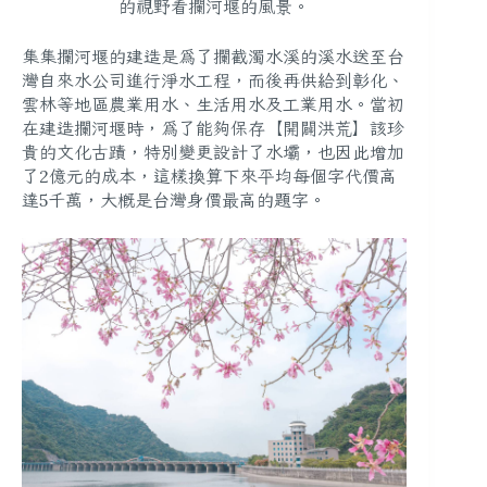
的視野看攔河堰的風景。
集集攔河堰的建造是為了攔截濁水溪的溪水送至台
灣自來水公司進行淨水工程，而後再供給到彰化、
雲林等地區農業用水、生活用水及工業用水。當初
在建造攔河堰時，為了能夠
保存【開闢洪荒】該珍
貴的文化古蹟
，特別變更設計了水壩，也因此
增加
了2億元的成本
，這樣換算下來平均每個字代價高
達5千萬，大概是台灣身價最高的題字。