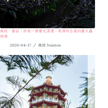
南投、鹿谷｜許我一個螢光浪漫・長源圳古道的螢火蟲
秘境
2020-04-17
南投 Nantou