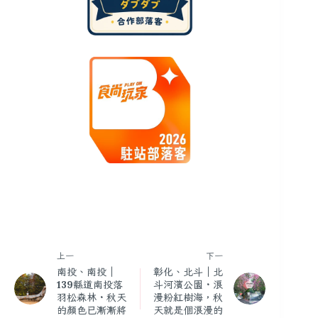
上一
下一
南投、南投｜
彰化、北斗｜北
139縣道南投落
斗河濱公園・浪
羽松森林・秋天
漫粉紅樹海，秋
的顏色已漸漸將
天就是個浪漫的