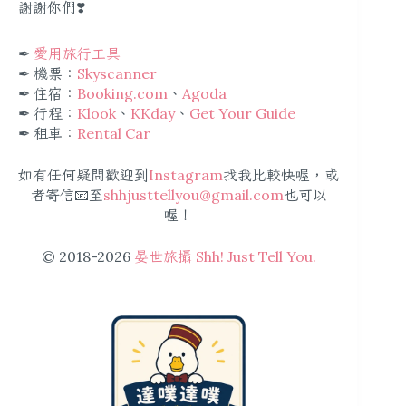
謝謝你們❣️
✒︎
愛用旅行工具
✒︎ 機票：
Skyscanner
✒︎ 住宿：
Booking.com
、
Agoda
✒︎ 行程：
Klook
、
KKday
、
Get Your Guide
✒︎ 租車：
Rental Car
如有任何疑問歡迎到
Instagram
找我比較快喔，或
者寄信📧至
shhjusttellyou@gmail.com
也可以
喔！
© 2018-2026
晏世旅攝 Shh! Just Tell You.