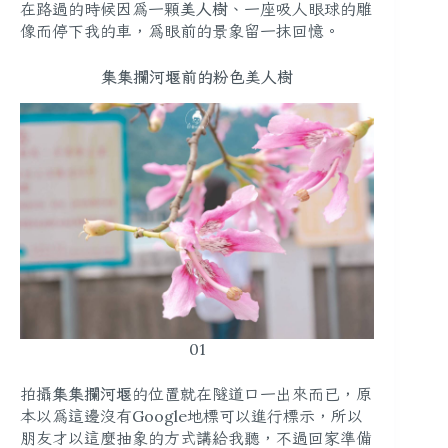
在路過的時候因為一顆
美人樹
、一座吸人眼球的雕
像而停下我的車，為眼前的景象留一抹回憶。
集集攔河堰前的粉色美人樹
01
拍攝
集集攔河堰
的位置就在隧道口一出來而已，原
本以為這邊沒有Google地標可以進行標示，所以
朋友才以這麼抽象的方式講給我聽，不過回家準備