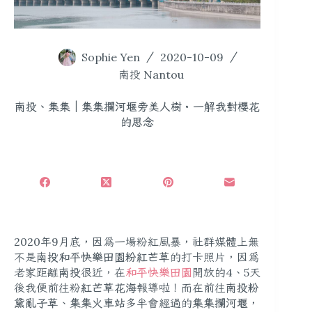
Sophie Yen
2020-10-09
南投 Nantou
南投、集集｜集集攔河堰旁美人樹・一解我對櫻花
的思念
2020年9月底，因為一場粉紅風暴，社群媒體上無
不是
南投和平快樂田園粉紅芒草
的打卡照片，因為
老家距離
南投
很近，在
和平快樂田園
開放的4、5天
後我便前往粉
紅芒草花海
報導啦！而在前往
南投粉
黛亂子草
、
集集火車站
多半會經過的
集集攔河堰
，