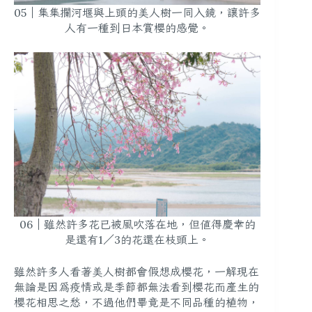
05｜集集攔河堰與上頭的美人樹一同入鏡，讓許多
人有一種到日本賞櫻的感覺。
06｜雖然許多花已被風吹落在地，但值得慶幸的
是還有1／3的花還在枝頭上。
雖然許多人看著美人樹都會假想成櫻花，一解現在
無論是因為疫情或是季節都無法看到櫻花而產生的
櫻花相思之愁，不過他們畢竟是不同品種的植物，