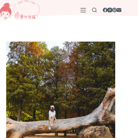
跳
至
主
要
內
容