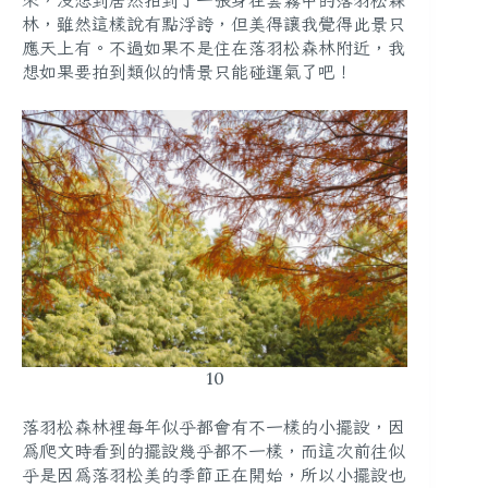
林，雖然這樣說有點浮誇，但美得讓我覺得此景只
應天上有。不過如果不是住在落羽松森林附近，我
想如果要拍到類似的情景只能碰運氣了吧！
10
落羽松森林裡每年似乎都會有不一樣的小擺設，因
為爬文時看到的擺設幾乎都不一樣，而這次前往似
乎是因為落羽松美的季節正在開始，所以小擺設也