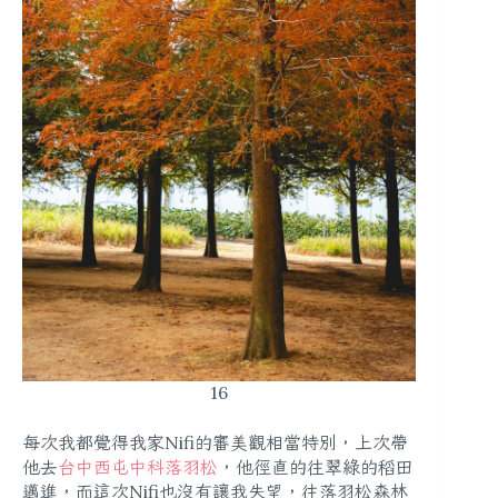
16
每次我都覺得我家Nifi的審美觀相當特別，上次帶
他去
台中西屯中科落羽松
，他徑直的往翠綠的稻田
邁進，而這次Nifi也沒有讓我失望，往落羽松森林