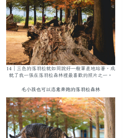
14｜三色的落羽松就如同說好一般筆直地站著，成
就了我一張在落羽松森林裡最喜歡的照片之一。
毛小孩也可以恣意奔跑的落羽松森林