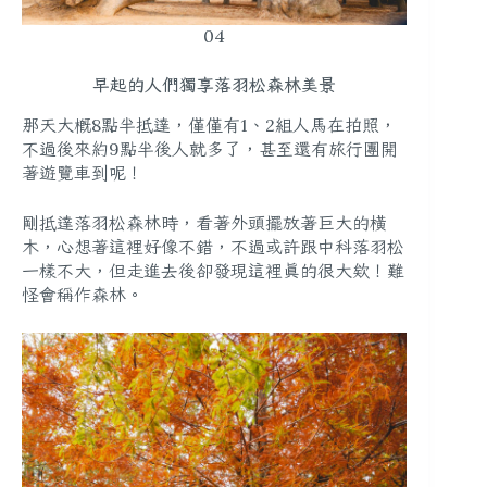
04
早起的人們獨享落羽松森林美景
那天大概8點半抵達，僅僅有1、2組人馬在拍照，
不過後來約9點半後人就多了，甚至還有旅行團開
著遊覽車到呢！
剛抵達落羽松森林時，看著外頭擺放著巨大的橫
木，心想著這裡好像不錯，不過或許跟中科落羽松
一樣不大，但走進去後卻發現這裡真的很大欸！難
怪會稱作森林。