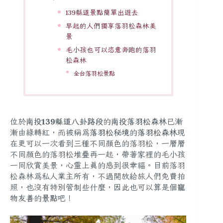
139縣道景點簡單出遊去
早起的人們獨享落羽松森林美
景
毛小孩也可以恣意奔跑的落羽
松森林
全台落羽松景點
位於
南投139縣道八卦路段
的
南投落羽松森林
已漸
漸由綠轉紅，而被稱為
落羽松秘境
的
落羽松森林
現
在更可以一次看到三種不同顏色的落羽松，一層層
不同顏色的落羽松堆疊再一起，帶著家裡的毛小孩
一同欣賞美景，心靈上真的感到很幸福。目前落羽
松森林為私人業主所有，不過開放給
旅人們免費拍
照
，也沒有特別管制些什麼，因此也可以算是個
寵
物友善
的
景點
吧！