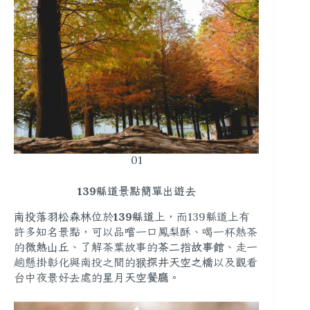
01
139縣道景點簡單出遊去
南投落羽松森林
位於
139縣道
上，而139縣道上有
許多知名景點，可以品嚐一口鳳梨酥、喝一杯熱茶
的
微熱山丘
、了解茶葉故事的
茶二指故事館
、走一
趟懸掛彰化與南投之間的
猴探井天空之橋
以及觀看
台中夜景好去處的
星月天空餐廳
。