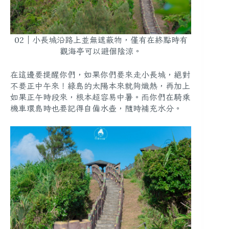
02｜小長城沿路上並無遮蔽物，僅有在終點時有
觀海亭可以避個陰涼。
在這邊要提醒你們，如果你們要來走小長城，絕對
不要正中午來
！綠島的太陽本來就夠熾熱，再加上
如果正午時段來，根本超容易中暑。而你們在騎乘
機車環島時也要記得
自備水壺，隨時補充水分
。