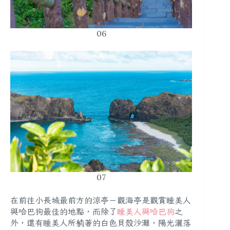
06
07
在前往小長城最前方的涼亭－
觀海亭是觀賞睡美人
與哈巴狗最佳的地點
，而除了
睡美人與哈巴狗
之
外，還有睡美人所躺著的白色貝殼沙灘，陽光灑落