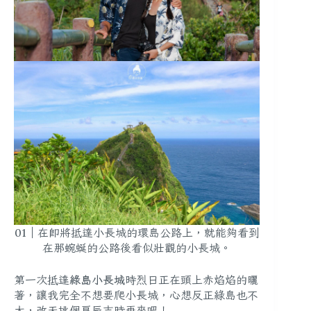
01｜在即將抵達小長城的環島公路上，就能夠看到
在那蜿蜒的公路後看似壯觀的小長城。
第一次抵達
綠島小長城
時烈日正在頭上赤焰焰的曬
著，讓我完全不想要爬小長城，心想反正綠島也不
大，改天挑個良辰吉時再來吧！