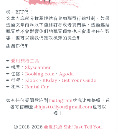
嗨，BFF們！
文章內容部分推薦連結有參加聯盟行銷計劃，如果
透過文章內和以下連結訂房或者買門票，透過連結
購買並不會影響你們的購買價格也不會產生任何影
響，但可以讓我們獲取微薄的獎金❣️
謝謝你們❣️
✒︎
愛用旅行工具
✒︎ 機票：
Skyscanner
✒︎ 住宿：
Booking.com
、
Agoda
✒︎ 行程：
Klook
、
KKday
、
Get Your Guide
✒︎ 租車：
Rental Car
如有任何疑問歡迎到
Instagram
找我比較快喔，或
者寄信📧至
shhjusttellyou@gmail.com
也可以
喔！
© 2018-2026
晏世旅攝 Shh! Just Tell You.