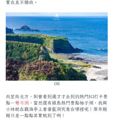
實在美不勝收。
08
而望向北方，則會看到適才才去到的熱門IG打卡景
點－
彎弓洞
，當然還有綠島熱門景點柚子湖，我與
小妹就在觀海亭上看著藍洞究竟在哪裡呢！原來剛
剛只差一點點其實就到了啊！