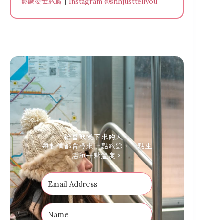
認識晏世旅攝
｜
Instagram @shhjusttellyou
給喜歡慢下來的人。
每封信都會帶來一點旅途、一點生
活和一點溫度。