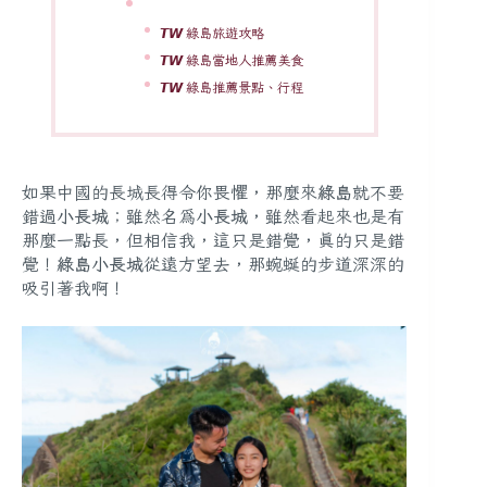
𝙏𝙒 綠島旅遊攻略
𝙏𝙒 綠島當地人推薦美食
𝙏𝙒 綠島推薦景點、行程
如果中國的長城長得令你畏懼，那麼來
綠島
就不要
錯過
小長城
；雖然名為
小長城
，雖然看起來也是有
那麼一點長，但相信我，這只是錯覺，真的只是錯
覺！
綠島小長城
從遠方望去，那蜿蜒的步道深深的
吸引著我啊！