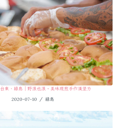
台東、綠島｜野浪也浪・美味現煎手作漢堡ㄌ
2020-07-10
綠島