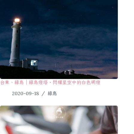
台東、綠島｜綠島燈塔・閃耀星空中的白色明燈
2020-09-18
綠島