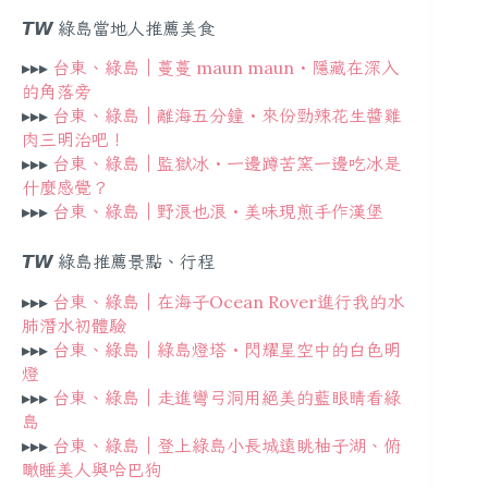
𝙏𝙒
綠島當地人推薦美食
▸▸▸
台東、綠島｜蔓蔓 maun maun・隱藏在深入
的角落旁
▸▸▸
台東、綠島｜離海五分鐘・來份勁辣花生醬雞
肉三明治吧！
▸▸▸
台東、綠島｜監獄冰・一邊蹲苦窯一邊吃冰是
什麼感覺？
▸▸▸
台東、綠島｜野浪也浪・美味現煎手作漢堡
𝙏𝙒
綠島推薦景點、行程
▸▸▸
台東、綠島｜在海子Ocean Rover進行我的水
肺潛水初體驗
▸▸▸
台東、綠島｜綠島燈塔・閃耀星空中的白色明
燈
▸▸▸
台東、綠島｜走進彎弓洞用絕美的藍眼睛看綠
島
▸▸▸
台東、綠島｜登上綠島小長城遠眺柚子湖、俯
瞰睡美人與哈巴狗