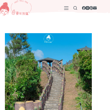
跳
至
主
要
內
容