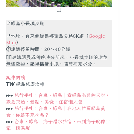
11
🚩綠島小長城步道
📍地址：台東縣綠島鄉環島公路8K處（
Google
Map
）
⏱建議停留時間：20～40分鐘
✍🏻建議清晨或傍晚時分前來，小長城步道沿途並
無遮蔽物，記得攜帶水瓶、隨時補充水分。
延伸閱讀
𝙏𝙒
綠島旅遊攻略
▸▸▸
旅行手札：台東、綠島｜看綠島湛藍的天空，
綠島交通、景點、美食、住宿懶人包
▸▸▸
旅行手札：台東、綠島｜在地人推薦綠島美
食，你還不來吃嗎？
▸▸▸
台東、綠島｜海子潛水旅宿・來到海子就像回
家一樣溫馨