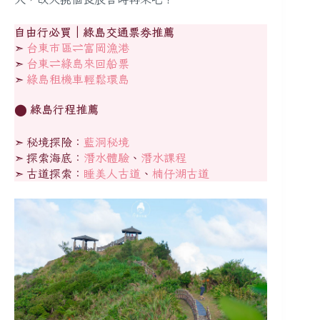
自由行必買｜綠島交通票券推薦
➣
台東市區⇌富岡漁港
➣
台東
⇌綠島來回船票
➣
綠島租機車輕鬆環島
⬤
綠島行程推薦
➣ 秘境探險：
藍洞秘境
➣ 探索海底：
潛水體驗
、
潛水課程
➣ 古道探索：
睡美人古道
、
楠仔湖古道