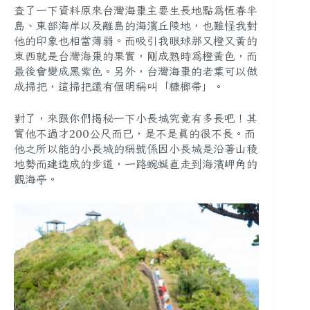
查了一下資料原來
台灣海棗主要生長地點為恆春半
島、東部海岸以及離島的海濱丘陵地
，也難怪我對
他的印象也相當薄弱。而吸引我眼球那又橙又黃的
東西就是台灣海棗的果實，剛成熟時為橙黃色，而
最後會變成黑紫色。另外，台灣海棗的老葉可以做
成掃把，這掃把還有個明稱叫「糠榔帚」。
對了，來跟你們揭秘一下小長城究竟有多長吧！其
實他不過才200公尺而已，是不是真的很不長。而
他之所以能的小長城的稱號係因小長城是沿著山稜
地勢而建造成的步道，一路蜿蜒直走到海濱岬角的
觀海亭。