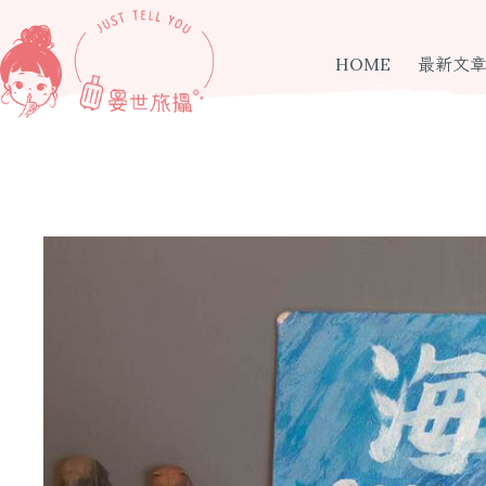
跳
至
主
HOME
最新文
要
內
容