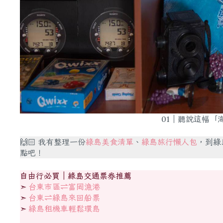
01｜聽說這幅「
🙌🏻 我有整理一份
綠島美食清單
、
綠島旅行懶人包
，到綠
點吧！
自由行必買｜綠島交通票券推薦
➣
台東市區⇌富岡漁港
➣
台東
⇌綠島來回船票
➣
綠島租機車輕鬆環島