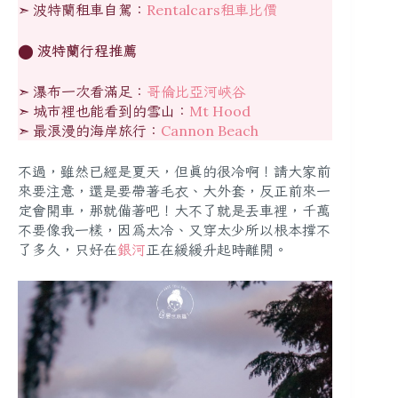
➣ 波特蘭租車自駕：
Rentalcars租車比價
⬤
波特蘭行程推薦
➣ 瀑布一次看滿足：
哥倫比亞河峽谷
➣ 城市裡也能看到的雪山：
Mt Hood
➣ 最浪漫的海岸旅行：
Cannon Beach
不過，雖然已經是夏天，但真的很冷啊！請大家前
來要注意，還是要帶著毛衣、大外套，反正前來一
定會開車，那就備著吧！大不了就是丟車裡，千萬
不要像我一樣，因為太冷、又穿太少所以根本撐不
了多久，只好在
銀河
正在緩緩升起時離開。