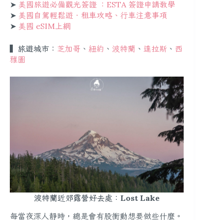
➤
美國旅遊必備觀光簽證 ：ESTA 簽證申請教學
➤
美國自駕輕鬆遊．租車攻略、行車注意事項
➤
美國 eSIM上網
▍旅遊城市：
芝加哥
、
紐約
、
波特蘭
、
達拉斯
、
西
雅圖
波特蘭近郊露營好去處：Lost Lake
每當夜深人靜時，總是會有股衝動想要做些什麼。