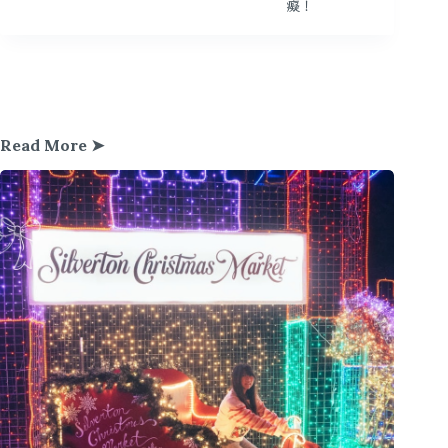
癡！
Read More ➤