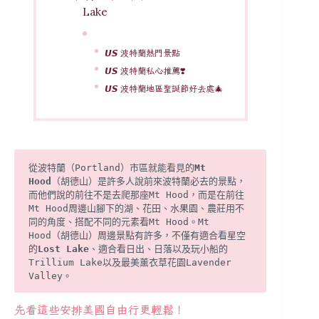
Lake
𝙐𝙎 波特蘭熱門景點
𝙐𝙎 波特蘭私心推薦❣️
𝙐𝙎 波特蘭地區聖誕節好去處🎄
從波特蘭（Portland）市區就能看見的
Mt 
Hood
（胡德山）是許多人說前來波特蘭必去的景點，
而他們說的前往不是去爬那座Mt Hood，而是在前往
Mt Hood周邊山腳下的湖、花田、水果園、農莊用不
同的角度、搭配不同的元素看Mt Hood。Mt 
Hood（胡德山）周邊景點有許多，不僅有適合看星空
的
Lost Lake
、適合看日出、日落以及玩小船的
Trillium Lake以及最美薰衣草花園Lavender 
Valley。
先看這些安排美國自由行更輕鬆！