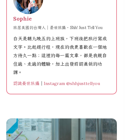
Sophie
旅居美國的台灣人｜晏世旅攝・Shh! Just Tell You
白天是朝九晚五的上班族，下班後把旅行寫成
文字。比起趕行程，現在的我更喜歡在一個地
方待久一點；這裡的每一篇文章，都是我親自
住過、走過的體驗，加上出發前認真做的功
課。
認識晏世旅攝
｜
Instagram @shhjusttellyou