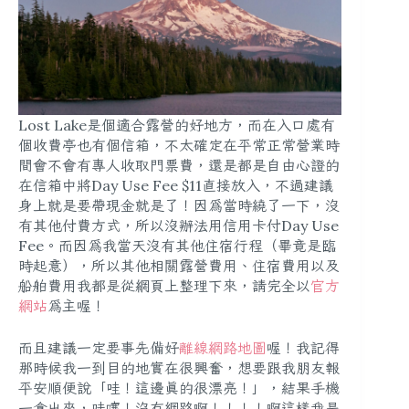
Lost Lake是個適合露營的好地方，而在入口處有
個收費亭也有個信箱，不太確定在平常正常營業時
間會不會有專人收取門票費，還是都是自由心證的
在信箱中將Day Use Fee $11直接放入，不過建議
身上就是要帶現金就是了！因為當時繞了一下，沒
有其他付費方式，所以沒辦法用信用卡付Day Use
Fee。而因為我當天沒有其他住宿行程（畢竟是臨
時起意），所以其他相關露營費用、住宿費用以及
船舶費用我都是從網頁上整理下來，請完全以
官方
網站
為主喔！
而且建議一定要事先備好
離線網路地圖
喔！我記得
那時候我一到目的地實在很興奮，想要跟我朋友報
平安順便說「哇！這邊真的很漂亮！」，結果手機
一拿出來，哇噻！沒有網路啊！！！！啊這樣我是