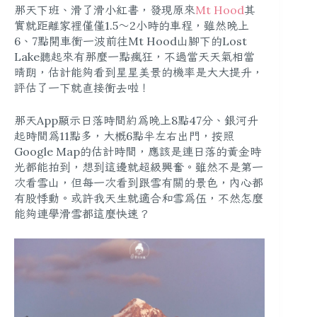
那天下班、滑了滑小紅書，發現原來
Mt Hood
其
實就距離家裡僅僅1.5～2小時的車程，雖然晚上
6、7點開車衝一波前往Mt Hood山腳下的Lost
Lake聽起來有那麼一點瘋狂，不過當天天氣相當
晴朗，估計能夠看到星星美景的機率是大大提升，
評估了一下就直接衝去啦！
那天App顯示日落時間約為晚上8點47分、銀河升
起時間為11點多，大概6點半左右出門，按照
Google Map的估計時間，應該是連日落的黃金時
光都能拍到，想到這邊就超級興奮。雖然不是第一
次看雪山，但每一次看到跟雪有關的景色，內心都
有股悸動。或許我天生就適合和雪為伍，不然怎麼
能夠連學滑雪都這麼快速？