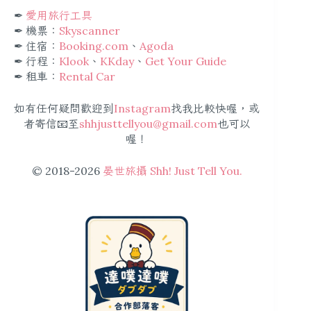
✒︎
愛用旅行工具
✒︎ 機票：
Skyscanner
✒︎ 住宿：
Booking.com
、
Agoda
✒︎ 行程：
Klook
、
KKday
、
Get Your Guide
✒︎ 租車：
Rental Car
如有任何疑問歡迎到
Instagram
找我比較快喔，或
者寄信📧至
shhjusttellyou@gmail.com
也可以
喔！
© 2018-2026
晏世旅攝 Shh! Just Tell You.