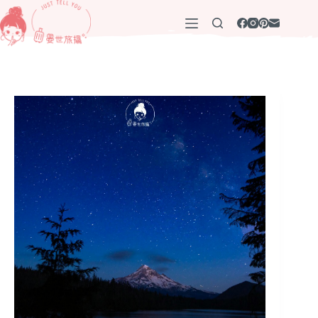
跳
至
主
要
內
容