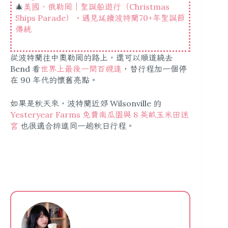
🎄
美國、俄勒岡｜聖誕船遊行（Christmas
Ships Parade）・遇見延續波特蘭70+年聖誕節
傳統
從波特蘭往中奧勒岡的路上，還可以順道繞去
Bend 看
世界上最後一間百視達
，替行程加一個停
在 90 年代的懷舊亮點。
如果是秋天來，波特蘭近郊 Wilsonville 的
Yesteryear Farms 免費南瓜園與 8 英畝玉米田迷
宮
也很適合排進同一趟秋日行程。