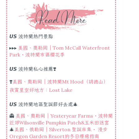
𝙐𝙎 波特蘭熱門景點
▸▸▸
美國、奧勒岡｜Tom McCall Waterfront
Park・波特蘭市區櫻花季
𝙐𝙎 波特蘭私心推薦❣️
❣️
美國、奧勒岡｜波特蘭Mt Hood（胡德山）
夜賞星空好地方：Lost Lake
𝙐𝙎 波特蘭地區聖誕節好去處🎄
👻
美國、奧勒岡｜Yesteryear Farms・波特蘭
近郊Wilsonville Pumpkin Patch&玉米田迷宮
🎄
美國、俄勒岡｜Silverton 聖誕市集・ 漫步
Oregon Garden Resort的冬日療癒指南