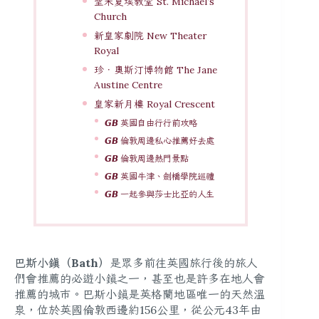
聖米夏埃教堂 St. Michael’s
Church
新皇家劇院 New Theater
Royal
珍‧奧斯汀博物館 The Jane
Austine Centre
皇家新月樓 Royal Crescent
𝙂𝘽 英國自由行行前攻略
𝙂𝘽 倫敦周邊私心推薦好去處
𝙂𝘽 倫敦周邊熱門景點
𝙂𝘽 英國牛津、劍橋學院巡禮
𝙂𝘽 一起參與莎士比亞的人生
巴斯小鎮（Bath）
是眾多前往英國旅行後的旅人
們會推薦的必遊小鎮之一，甚至也是許多在地人會
推薦的城市。巴斯小鎮是英格蘭地區唯一的天然溫
泉，位於英國倫敦西邊約156公里，從公元43年由