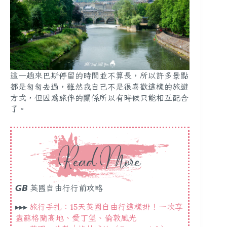
這一趟來巴斯停留的時間並不算長，所以許多景點
都是匆匆去過，雖然我自己不是很喜歡這樣的旅遊
方式，但因為旅伴的關係所以有時候只能相互配合
了。
𝙂𝘽
英國自由行行前攻略
▸▸▸
旅行手扎：15天英國自由行這樣排！一次享
盡蘇格蘭高地、愛丁堡、倫敦風光