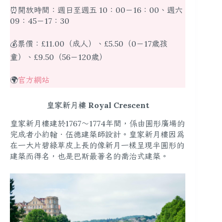
⏰開放時間：週日至週五 10：00－16：00、週六
09：45－17：30
💰票價：£11.00（成人）、£5.50（0－17歲孩
童）、£9.50（56－120歲）
🌍
官方網站
皇家新月樓 Royal Crescent
皇家新月樓建於1767～1774年間，係由圓形廣場的
完成者小約翰．伍德建築師設計。皇家新月樓因為
在一大片碧綠草皮上長的像新月一樣呈現半圓形的
建築而得名，也是巴斯最著名的喬治式建築。