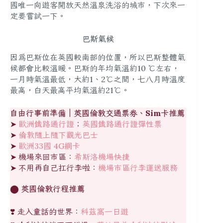
國唯一向遊客開放天然溫泉洗浴的城市，下次來一
定要嘗試一下。
巴斯氣候
因為巴斯位在英國較南部的位置，所以巴斯整體氣
候都會比較溫暖。巴斯的年均氣溫約10 ℃左右，
一月時氣溫最低，大約1、2℃之間，七八月時溫度
最高，白天最高平均氣溫約21℃。
自由行事前準備｜英國倫敦交通票券、Sim卡推薦
➤
歐洲鐵路通行證
；
英國鐵路通行證彈性票
➤
倫敦隨上隨下觀光巴士
➤
歐洲33國 4G網卡
➤ 機場來回市區：
希斯洛機場快捷
➤ 不用再自己扛行李啦：
機場市區行李運送服務
⬤
英國倫敦行程推薦
❣️ 走入童話的世界：
科茲窩一日遊