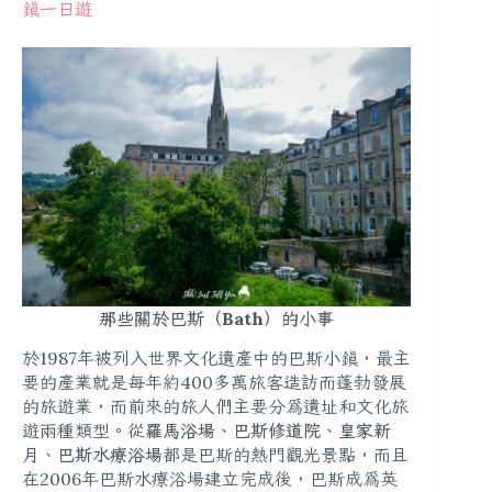
鎮一日遊
那些關於巴斯（Bath）的小事
於1987年被列入世界文化遺產中的巴斯小鎮，最主
要的產業就是每年約400多萬旅客造訪而蓬勃發展
的旅遊業，而前來的旅人們主要分為遺址和文化旅
遊兩種類型。從
羅馬浴場
、
巴斯修道院
、
皇家新
月
、
巴斯水療浴場
都是巴斯的熱門觀光景點，而且
在2006年巴斯水療浴場建立完成後，巴斯成為英