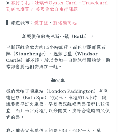
➤
旅行手扎：牡蠣卡Oyster Card 、Travelcard
到底怎麼買？ 英國倫敦自由行課題
▍旅遊城市：
愛丁堡
、
蘇格蘭高地
怎麼從倫敦去巴斯小鎮（Bath）？
巴斯距離倫敦大約1.5小時車程，而巴斯距離
巨石
陣（Stonehenge）
、
溫莎古堡（Windsor
Castle）
都不遠，所以參加一日遊旅行團的話，通
常都會將他們安排在一起。
🚂火車
從倫敦帕丁頓車站（London Paddington）有直
達巴斯（Bath Spa）的火車，車程約1.5小時。建
議要提早訂火車票，早鳥票跟離峰票票價都比較便
宜，而且來回路程可以分開買，搜尋合適時間又便
宜的票。
我之前查火車票價大約是 £34 ~ £48(一人、單