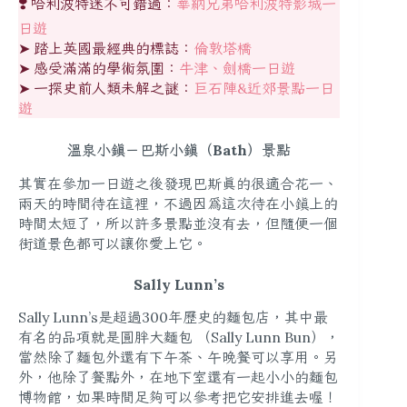
❣️ 哈利波特迷不可錯過：
華納兄弟哈利波特影城一
日遊
➤ 踏上英國最經典的標誌：
倫敦塔橋
➤ 感受滿滿的學術氛圍：
牛津、劍橋一日遊
➤ 一探史前人類未解之謎：
巨石陣&近郊景點一日
遊
溫泉小鎮－巴斯小鎮（Bath）景點
其實在參加一日遊之後發現巴斯真的很適合花一、
兩天的時間待在這裡，不過因為這次待在小鎮上的
時間太短了，所以許多景點並沒有去，但隨便一個
街道景色都可以讓你愛上它。
Sally Lunn’s
Sally Lunn’s是超過300年歷史的麵包店，其中最
有名的品項就是圓胖大麵包 （Sally Lunn Bun），
當然除了麵包外還有下午茶、午晚餐可以享用。另
外，他除了餐點外，在地下室還有一起小小的麵包
博物館，如果時間足夠可以參考把它安排進去喔！