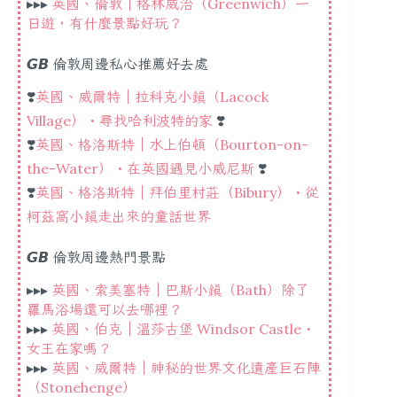
▸▸▸
英國、倫敦｜格林威治（Greenwich）一
日遊，有什麼景點好玩？
𝙂𝘽 倫敦周邊私心推薦好去處
❣️
英國、威爾特｜拉科克小鎮（Lacock
Village）・尋找哈利波特的家
❣️
❣️
英國、格洛斯特｜水上伯頓（Bourton-on-
the-Water）・在英國遇見小威尼斯
❣️
❣️
英國、格洛斯特｜拜伯里村莊（Bibury）・從
柯茲窩小鎮走出來的童話世界
𝙂𝘽 倫敦周邊熱門景點
▸▸▸
英國、索美塞特｜巴斯小鎮（Bath）除了
羅馬浴場還可以去哪裡？
▸▸▸
英國、伯克｜溫莎古堡 Windsor Castle・
女王在家嗎？
▸▸▸
英國、威爾特｜神秘的世界文化遺產巨石陣
（Stonehenge）