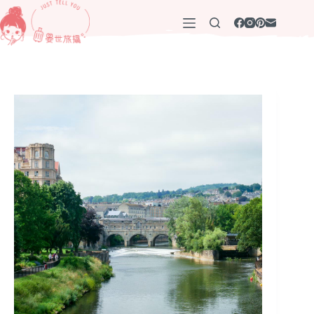
跳
至
主
要
內
容