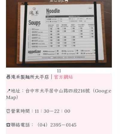
11
🍜滝禾製麵所太平店｜
官方網站
📍地址：台中市太平居中山路四段216號（Goog;e
Map）
⏰營業時間：11：30－22：00
☎️聯絡電話：（04）2395－0145