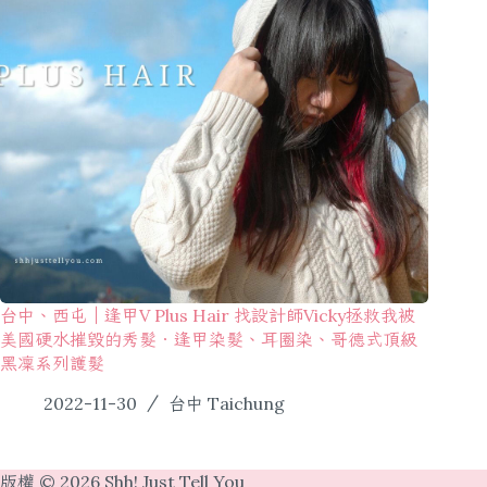
台中、西屯｜逢甲V Plus Hair 找設計師Vicky拯救我被
美國硬水摧毀的秀髮．逢甲染髮、耳圈染、哥德式頂級
黑凜系列護髮
2022-11-30
台中 Taichung
版權 © 2026 Shh! Just Tell You