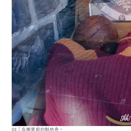
01｜在櫥窗前的魁地奇。