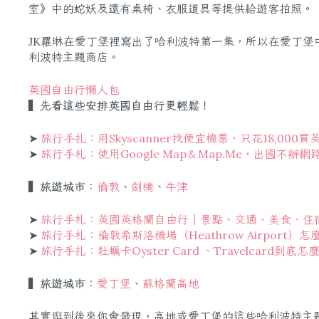
室》中的蛇妖及還有桌椅、衣服道具等提供給遊客拍照。
JK羅琳在愛丁堡裡寫出了哈利波特第一集，所以在愛丁
利波特主題商店。
英國自由行懶人包
▍先看這些安排英國自由行更輕鬆！
➤
旅行手扎：用Skyscanner找便宜機票，只花18,000
➤
旅行手札：使用Google Map＆Map.Me，出國不辦
▍旅遊城市：
倫敦
、
劍橋
、
牛津
➤
旅行手札：英國英格蘭自由行｜景點、交通、美食、住
➤
旅行手札：倫敦希斯洛機場（Heathrow Airport）
➤
旅行手扎：牡蠣卡Oyster Card 、Travelcard到
▍旅遊城市：
愛丁堡
、
蘇格蘭高地
其實逛到後來你會發現，高地或愛丁堡的這些哈利波特主