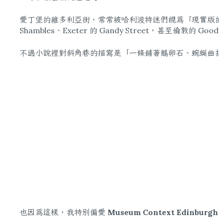
愛丁堡的維多利亞街，常常被哈利波特迷們視為「現實版
Shambles、Exeter 的 Gandy Street，甚至倫敦的 Go
不過小說裡對斜角巷的描寫是「一條鋪著鵝卵石、蜿蜒曲
也因為這樣，我特別偏愛
Museum Context Edinburgh