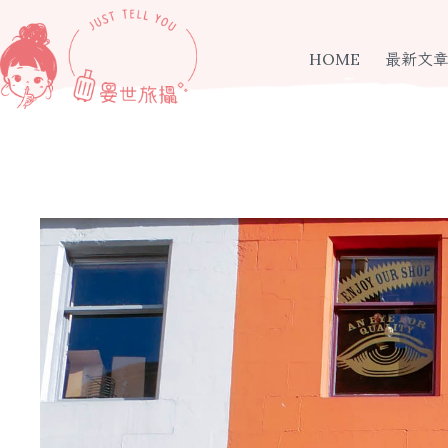
跳
至
主
HOME
最新文
要
內
容