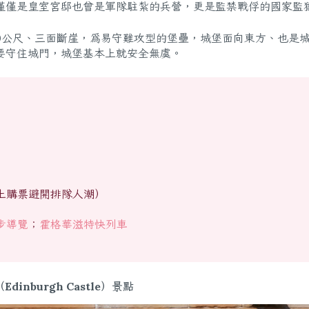
僅僅是皇室宮邸也曾是軍隊駐紮的兵營，更是監禁戰俘的國家監
0公尺、三面斷崖，為易守難攻型的堡壘，城堡面向東方、也是
要守住城門，城堡基本上就安全無虞。
上購票避開排隊人潮）
步導覽
；
霍格華滋特快列車
inburgh Castle）
景點