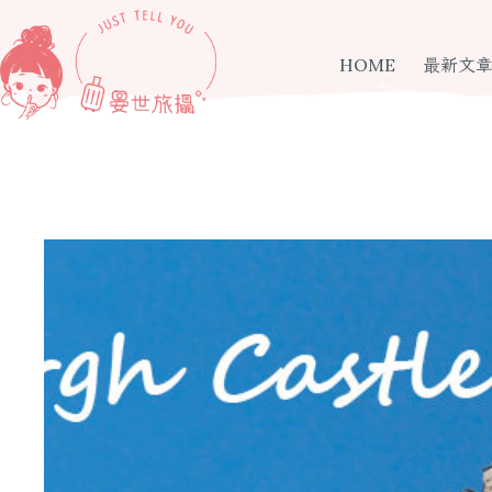
跳
至
主
HOME
最新文
要
內
容