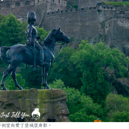
子街望向愛丁堡城堡身影。