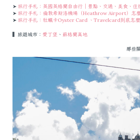
➤
旅行手札：英國英格蘭自由行｜景點、交通、美食、住
➤
旅行手札：倫敦希斯洛機場（Heathrow Airport）
➤
旅行手扎：牡蠣卡Oyster Card 、Travelcard到
▍旅遊城市：
愛丁堡
、
蘇格蘭高地
那些