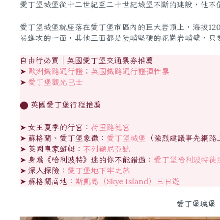
愛丁堡城堡從十二世紀至二十世紀城堡不斷的建設，他不
愛丁堡城堡就座落在愛丁堡市區內的巨大岩頂上，海拔12
易進攻的一面，其他三面都是陡峭堅硬的花崗岩峭壁，只
自由行必買｜英國愛丁堡交通票券推薦
➤
歐洲鐵路通行證
；
英國鐵路通行證彈性票
➤
愛丁堡觀光巴士
⬤ 英國愛丁堡行程推薦
➤ 女王夏季的行宮：
荷里路德宮
➤ 蘇格蘭、愛丁堡象徵：
愛丁堡城堡
（強烈建議事先網路
➤ 英國皇家遊艇：
不列顛尼亞號
➤ 身為《哈利波特》迷的你不能錯過：
愛丁堡哈利波特徒
➤ 深入探險：
愛丁堡地下牢之旅
➤ 蘇格蘭高地：
斯凱島（Skye Island）三日遊
愛丁堡城堡（Ed