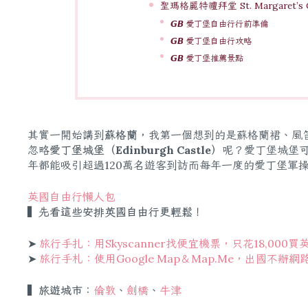
聖瑪格麗特禮拜堂 St. Margaret’s C
𝙂𝘽 愛丁堡自由行行前準備
𝙂𝘽 愛丁堡自由行攻略
𝙂𝘽 愛丁堡推薦景點
其實一開始講到
蘇格蘭
，我第一個想到的是蘇格蘭裙、風
忽略
愛丁堡城堡（Edinburgh Castle）
呢？愛丁堡城堡
年都能吸引超過120萬名遊客到訪而每年一度的愛丁堡軍
英國自由行懶人包
▍先看這些安排英國自由行更輕鬆！
➤
旅行手扎：用Skyscanner找便宜機票，只花18,000
➤
旅行手札：使用Google Map＆Map.Me，出國不辦
▍旅遊城市：
倫敦
、
劍橋
、
牛津