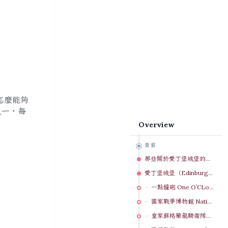
怎麼能夠
之一，每
Overview
頁首
那些關於愛丁堡城堡的小事
愛丁堡城堡（Edinburgh Castle）景點
一點鐘砲 One O’CLock Gun
國家戰爭博物館 National War Museum
皇家蘇格蘭龍騎衛隊軍團博物館Royal Scot Dragon Guards Regimental Museum