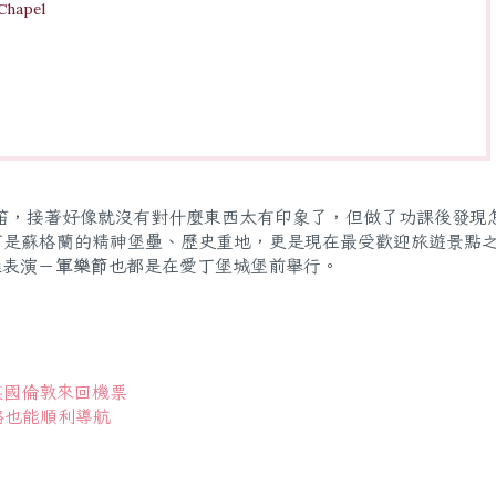
hapel
笛，接著好像就沒有對什麼東西太有印象了，但做了功課後發現
可是蘇格蘭的精神堡壘、歷史重地，更是現在最受歡迎旅遊景點
操表演－
軍樂節
也都是在愛丁堡城堡前舉行。
買英國倫敦來回機票
網路也能順利導航