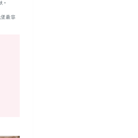
獄。
城堡最容