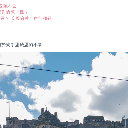
宿懶人包
怎麼到倫敦市區？
底怎麼買？ 英國倫敦自由行課題
關於愛丁堡城堡的小事