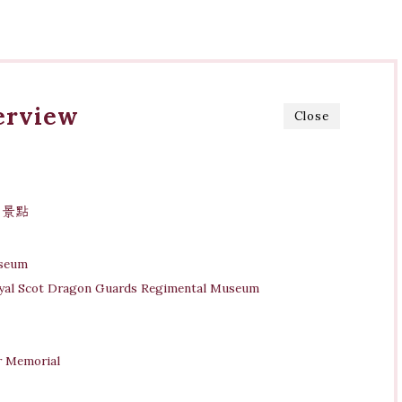
erview
Close
e）景點
seum
t Dragon Guards Regimental Museum
 Memorial