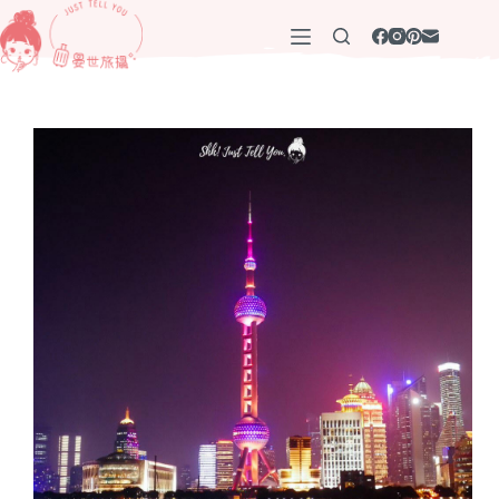
跳
至
主
要
內
容