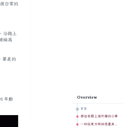
很日常的
，沿路上
被稱為
，筆直的
Overview
91 年動
頁首
那些有關上海外灘的小事
一秒從東方明珠塔置身歐洲宏偉建築