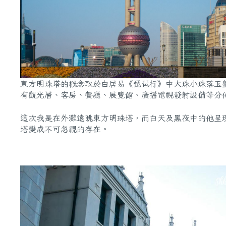
東方明珠塔的概念取於白居易《琵琶行》中大珠小珠落玉盤
有觀光層、客房、餐廳、展覽館、廣播電視發射設備等分
這次我是在外灘遠眺東方明珠塔，而白天及黑夜中的他呈
塔變成不可忽視的存在。