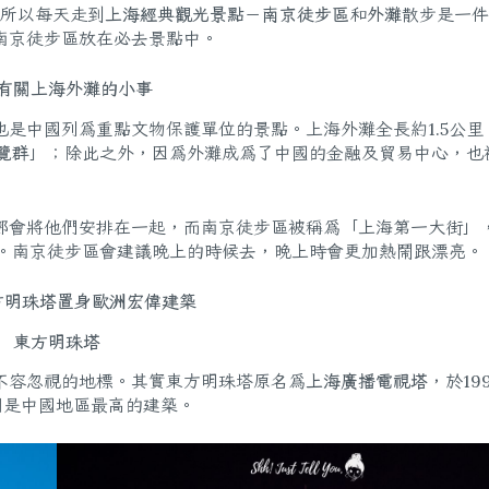
，所以每天走到
上海經典觀光景點
－
南京徒步區
和
外灘
散步是一件
南京徒步區放在必去景點中。
有關上海外灘的小事
是中國列為重點文物保護單位的景點。上海外灘全長約1.5公里
覽群
」；除此之外，因為外灘成為了中國的金融及貿易中心，也
都會將他們安排在一起，而南京徒步區被稱為「上海第一大街」
鐘。南京徒步區會建議晚上的時候去，晚上時會更加熱鬧跟漂亮。
方明珠塔置身歐洲宏偉建築
東方明珠塔
不容忽視的地標。其實東方明珠塔原名為
上海廣播電視塔
，於19
7年間是中國地區最高的建築。