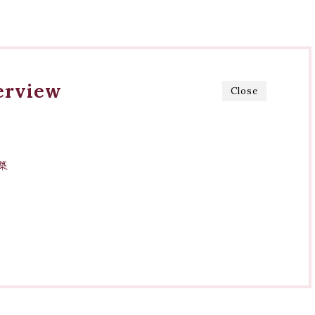
erview
Close
築