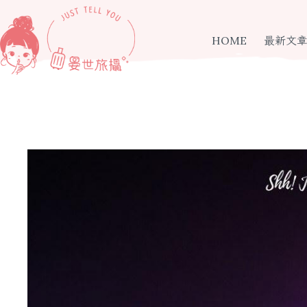
跳
至
主
HOME
最新文
要
內
容